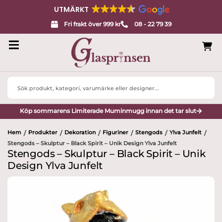
UTMÄRKT
Fri frakt över 999 kr
08 - 22 79 39
Search
...
Köp sommarens Limiterade Muminmugg innan det tar slut
Hem
Produkter
Dekoration
Figuriner
Stengods
Ylva Junfelt
/
/
/
/
/
/
Stengods – Skulptur – Black Spirit – Unik Design Ylva Junfelt
Stengods – Skulptur – Black Spirit – Unik
Design Ylva Junfelt