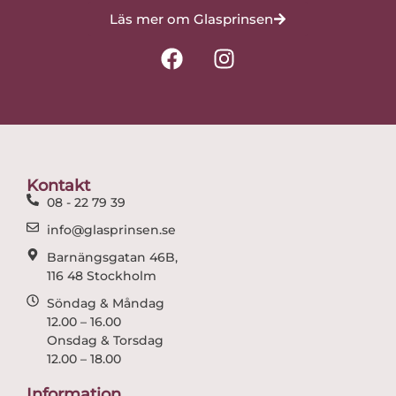
Läs mer om Glasprinsen
F
I
a
n
c
s
e
t
b
a
o
g
o
r
Kontakt
k
a
08 - 22 79 39
m
info@glasprinsen.se
Barnängsgatan 46B,
116 48 Stockholm
Söndag & Måndag
12.00 – 16.00
Onsdag & Torsdag
12.00 – 18.00
Information