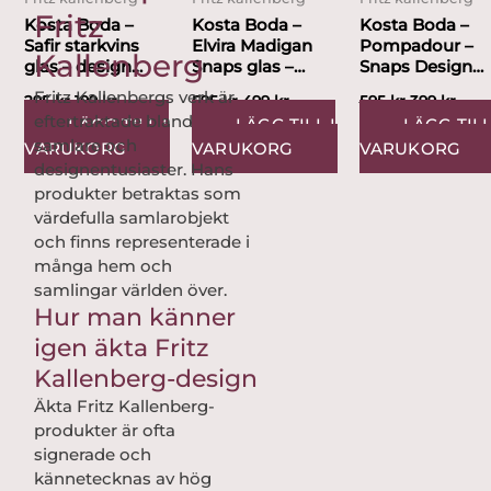
Fritz
Kosta Boda –
Kosta Boda –
Kosta Boda –
Safir starkvins
Elvira Madigan
Pompadour –
Kallenberg
glas – design
Snaps glas –
Snaps Design
Fritz Kallenberg
design Fritz...
Fritz Kallenberg
Fritz Kallenbergs verk är
295
kr
199
kr
595
kr
499
kr
595
kr
399
kr
eftertraktade bland
LÄGG TILL I
LÄGG TILL I
LÄGG TILL
samlare och
VARUKORG
VARUKORG
VARUKORG
designentusiaster. Hans
produkter betraktas som
värdefulla samlarobjekt
och finns representerade i
många hem och
samlingar världen över.
Hur man känner
igen äkta Fritz
Kallenberg-design
Äkta Fritz Kallenberg-
produkter är ofta
signerade och
kännetecknas av hög