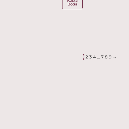
Kosta
Boda
1
2
3
4
…
7
8
9
→