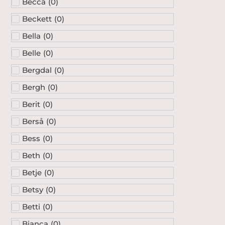
Becca
(
0
)
Beckett
(
0
)
Bella
(
0
)
Belle
(
0
)
Bergdal
(
0
)
Bergh
(
0
)
Berit
(
0
)
Berså
(
0
)
Bess
(
0
)
Beth
(
0
)
Betje
(
0
)
Betsy
(
0
)
Betti
(
0
)
Bianca
(
0
)