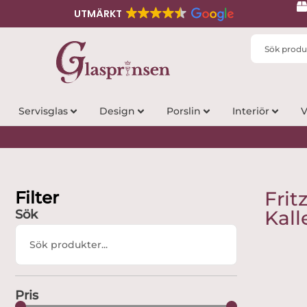
UTMÄRKT
Search
...
Servisglas
Design
Porslin
Interiör
V
Filter
Frit
Kall
Sök
Search
...
Pris