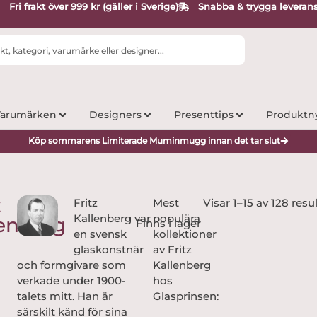
Fri frakt över 999 kr (gäller i Sverige)
Snabba & trygga leveran
arumärken
Designers
Presenttips
Produktn
Köp sommarens Limiterade Muminmugg innan det tar slut
z
Fritz
Mest
Visar 1–15 av 128 resu
Kallenberg var
populära
enberg
en svensk
kollektioner
glaskonstnär
av Fritz
och formgivare som
Kallenberg
verkade under 1900-
hos
talets mitt. Han är
Glasprinsen:
särskilt känd för sina