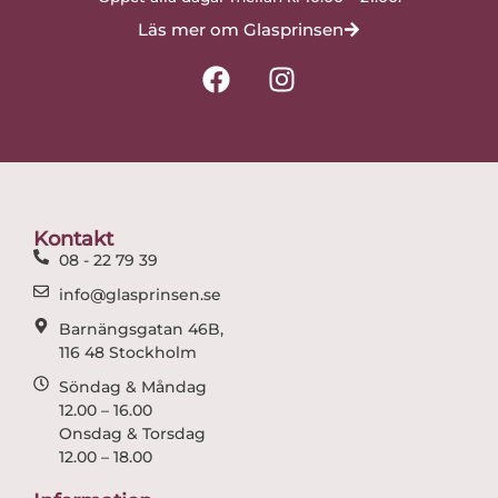
Läs mer om Glasprinsen
F
I
a
n
c
s
e
t
b
a
o
g
o
r
Kontakt
k
a
08 - 22 79 39
m
info@glasprinsen.se
Barnängsgatan 46B,
116 48 Stockholm
Söndag & Måndag
12.00 – 16.00
Onsdag & Torsdag
12.00 – 18.00