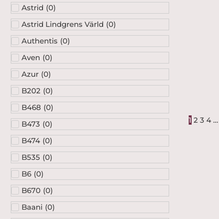
Astrid
(
0
)
Astrid Lindgrens Värld
(
0
)
Authentis
(
0
)
Aven
(
0
)
Azur
(
0
)
B202
(
0
)
B468
(
0
)
1
2
3
4
…
B473
(
0
)
B474
(
0
)
B535
(
0
)
B6
(
0
)
B670
(
0
)
Baani
(
0
)