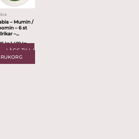
abia
abia – Mumin /
omin – 6 st
lrikar –...
795
kr
1,499
kr
LÄGG TILL I
ARUKORG