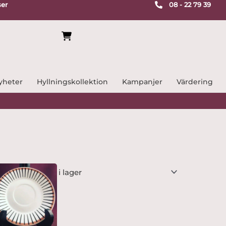
ser
08 - 22 79 39
yheter
Hyllningskollektion
Kampanjer
Värdering