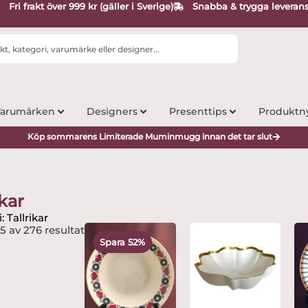
Fri frakt över 999 kr (gäller i Sverige)
Snabba & trygga leveran
arumärken
Designers
Presenttips
Produktn
Köp sommarens Limiterade Muminmugg innan det tar slut
ikar
: Tallrikar
Det
Det
15 av 276 resultat
ursprungliga
nuvarande
Spara 52%
priset
priset
var:
är:
2,495 kr.
1,199 kr.