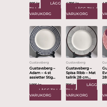
Juurikkala
Stig...
/...
LÄGG
895
kr
4,795
kr
4,
TILL I
LÄGG TILL I
VARUKORG
VARUKORG
V
Gustavsberg
Gustavsberg
Gu
Gustavsberg –
Gustavsberg –
Gu
Adam – 4 st
Spisa Ribb – Mat
Ev
assietter Stig
tallrik 28 cm
28
Lindberg Nytt...
Stig...
Li
LÄGG
1,995
kr
795
kr
99
LÄGG TILL I
TILL I
VARUKORG
VARUKORG
V