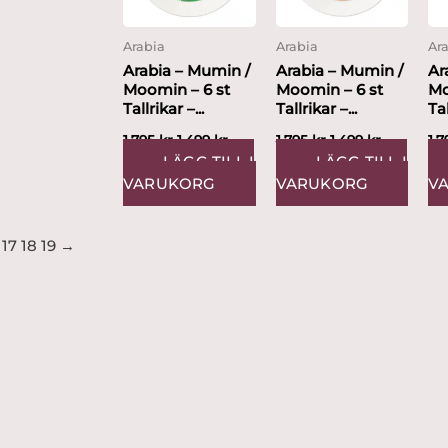
Arabia
Arabia
Ar
Arabia – Mumin /
Arabia – Mumin /
Ar
Moomin – 6 st
Moomin – 6 st
Mo
Tallrikar –...
Tallrikar –...
Tal
1,795
kr
1,499
kr
1,795
kr
1,499
kr
1,
LÄGG TILL I
LÄGG TILL I
VARUKORG
VARUKORG
V
17
18
19
→