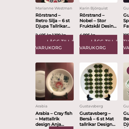
Marianne Westman
Karin Björquist
Gu
Rörstrand –
Rörstrand –
Gu
Retro Silja – 6 st
Nobel – Stor
Sp
Djupa Tallrikar
Fruktskål Desin
Fa
Design...
Karin Björquist
Li
2,495
kr
1,199
kr
4,995
kr
19
LÄGG TILL I
LÄGG TILL I
TI
VARUKORG
VARUKORG
V
Arabia
Gustavsberg
Gu
Arabia – Cray fish
Gustavsberg –
Gu
– Mattallrik
Berså – 6 st Mat
Be
design Anja
tallrikar Design
Dj