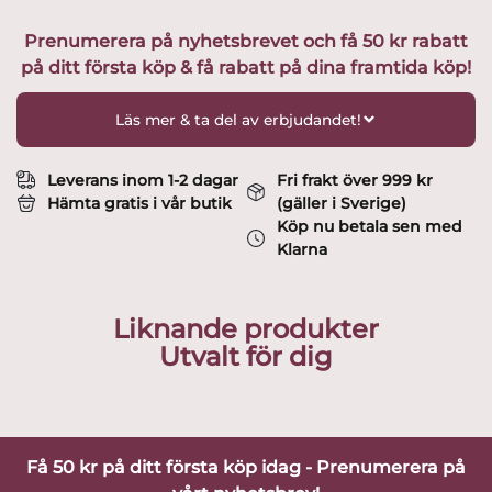
The
Prenumerera på nyhetsbrevet och få 50 kr rabatt
Fat
på ditt första köp & få rabatt på dina framtida köp!
Cirklar
Design
Lisa
Läs mer & ta del av erbjudandet!
Larson
mängd
Leverans inom 1-2 dagar
Fri frakt över 999 kr
Hämta gratis i vår butik
(gäller i Sverige)
Köp nu betala sen med
Klarna
Liknande produkter
Utvalt för dig
Få 50 kr på ditt första köp idag - Prenumerera på