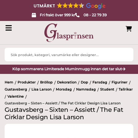
UTMÄRKT
Fri frakt över 999 kr
08 - 22 79 39
Search
...
Köp sommarens Limiterade Muminmugg innan det tar slut
Hem
Produkter
Bröllop
Dekoration
Dop
Farsdag
Figuriner
/
/
/
/
/
/
/
Gustavsberg
Lisa Larson
Morsdag
Namnsdag
Student
Tallrikar
/
/
/
/
/
Valentine
/
/
Gustavsberg – Sixten – Assiett / The Fat Cirklar Design Lisa Larson
Gustavsberg – Sixten – Assiett / The Fat
Cirklar Design Lisa Larson