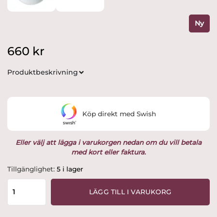
Ny
660
kr
Produktbeskrivning
Köp direkt med Swish
Eller välj att lägga i varukorgen nedan om du vill betala
med kort eller faktura.
Gustavsberg
Tillgänglighet:
5 i lager
-
Sixten
LÄGG TILL I VARUKORG
-
Assiett
/