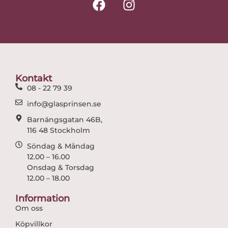
a
n
c
s
e
t
b
a
o
g
o
r
Kontakt
k
a
08 - 22 79 39
m
info@glasprinsen.se
Barnängsgatan 46B,
116 48 Stockholm
Söndag & Måndag
12.00 – 16.00
Onsdag & Torsdag
12.00 – 18.00
Information
Om oss
Köpvillkor