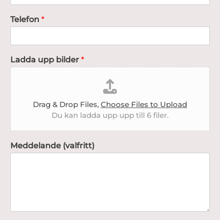
n
u
Telefon
*
p
p
L
a
Ladda upp bilder
*
d
d
a
Drag & Drop Files,
Choose Files to Upload
Du kan ladda upp upp till 6 filer.
Meddelande (valfritt)