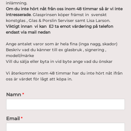
inlämning.
Om du inte hört nåt från oss inom 48 timmar så är vi inte
intresserade
. Glasprinsen köper främst in svenskt
konstglas , Glas & Porslin Serviser samt Lisa Larson.
Viktigt innan vi kan EJ ta emot värdering på telefon
endast via mail nedan
Ange antalet varor som är hela fina (inga nagg, skador)
Beskriv vad du känner till ex glasbruk , signering ,
modell/märke
Vill du sälja eller byta in vid byte ange vad du önskar
Vi återkommer inom 48 timmar har du inte hört nåt ifrån
oss är värdet för lågt att köpa in.
Namn
*
N
Email
*
a
m