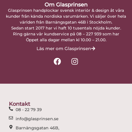
Om Glasprinsen
Glasprinsen handplockar svensk interiör & design åt våra
kunder från kända nordiska varumärken. Vi säljer över hela
världen från Barnängsgatan 46B i Stockholm.
Sedan start 2017 har vi haft 10 tusentals nöjda kunder.
Ring gärna vår kundservice på 08 – 227 939 som har
Öppet alla dagar mellan kl 10.00 – 21.00.
Läs mer om Glasprinsen
F
I
a
n
c
s
e
t
b
a
o
g
o
r
Kontakt
k
a
08 - 22 79 39
m
info@glasprinsen.se
Barnängsgatan 46B,