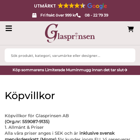
UTMÄRKT
Fri frakt över 999 kr
08 - 22 79 39
Search
...
Köp sommarens Limiterade Muminmugg innan det tar slut
Köpvillkor
Köpvillkor för Glasprinsen AB
(Org.nr: 559087-9135)
1. Allmänt & Priser
Alla våra priser anges i SEK och är
inklusive svensk
mervärdesskatt (Moms)
för kunder inom EU. Vi reserverar