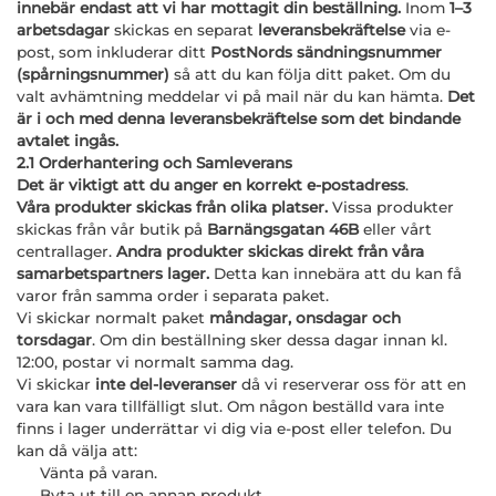
innebär endast att vi har mottagit din beställning.
Inom
1–3
arbetsdagar
skickas en separat
leveransbekräftelse
via e-
post, som inkluderar ditt
PostNords sändningsnummer
(spårningsnummer)
så att du kan följa ditt paket. Om du
valt avhämtning meddelar vi på mail när du kan hämta.
Det
är i och med denna leveransbekräftelse som det bindande
avtalet ingås.
2.1 Orderhantering och Samleverans
Det är viktigt att du anger en korrekt e-postadress
.
Våra produkter skickas från olika platser.
Vissa produkter
skickas från vår butik på
Barnängsgatan 46B
eller vårt
centrallager.
Andra produkter skickas direkt från våra
samarbetspartners lager.
Detta kan innebära att du kan få
varor från samma order i separata paket.
Vi skickar normalt paket
måndagar, onsdagar och
torsdagar
. Om din beställning sker dessa dagar innan kl.
12:00, postar vi normalt samma dag.
Vi skickar
inte del-leveranser
då vi reserverar oss för att en
vara kan vara tillfälligt slut. Om någon beställd vara inte
finns i lager underrättar vi dig via e-post eller telefon. Du
kan då välja att:
Vänta på varan.
Byta ut till en annan produkt.