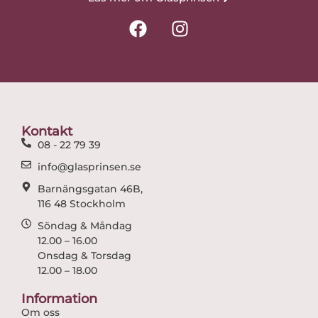
F
I
a
n
c
s
e
t
b
a
o
g
o
r
Kontakt
k
a
08 - 22 79 39
m
info@glasprinsen.se
Barnängsgatan 46B,
116 48 Stockholm
Söndag & Måndag
12.00 – 16.00
Onsdag & Torsdag
12.00 – 18.00
Information
Om oss