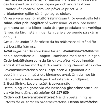
oss för eventuella momshöjningar och andra faktorer
utanför vår kontroll som kan påverka priset. Alla
erbjudanden gäller så länge lagret räcker.
Vi reserverar oss för
slutförsäljning
samt för eventuella fel i
saldo- eller prisuppgifter
på webbsidan. Vi kan inte heller
garantera att alla bilder exakt återger produkternas verkliga
färger, då färginställningar kan variera beroende på skärm
och ljus.
Om du är under 18 år måste du ha målsmans tillstånd för
att beställa från oss.
Avtal
ingås när du som kund får en
Leveransbekräftelse
till
den e-postadress du uppgett i samband med beställningen.
Orderbekräftelsen
som du får direkt efter köpet innebär
endast att vi har mottagit din beställning. Genom att skicka
Leveransbekräftelsen har Glasprinsen AB godkänt din
beställning och ingått ett bindande avtal. Om du inte får
någon bekräftelse, vänligen kontakta vår kundtjänst.
2. Beställning, Leveranssätt & Leveranstid
Beställning kan göras via vår webshop
glasprinsen.se
eller
via vår kundtjänst på telefon
08-227 939
.
Order- och Leveransbekräftelse:
När din beställning har
utförts får du först en orderbekräftelse.
Denna bekräftelse