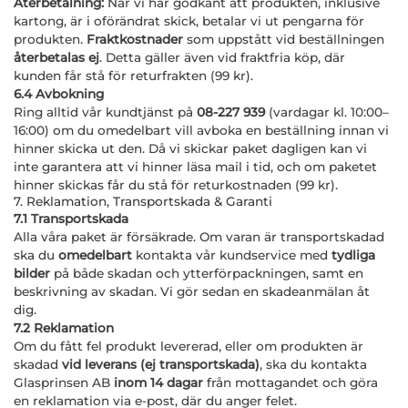
Återbetalning:
När vi har godkänt att produkten, inklusive
kartong, är i oförändrat skick, betalar vi ut pengarna för
produkten.
Fraktkostnader
som uppstått vid beställningen
återbetalas ej
. Detta gäller även vid fraktfria köp, där
kunden får stå för returfrakten (99 kr).
6.4 Avbokning
Ring alltid vår kundtjänst på
08-227 939
(vardagar kl. 10:00–
16:00) om du omedelbart vill avboka en beställning innan vi
hinner skicka ut den. Då vi skickar paket dagligen kan vi
inte garantera att vi hinner läsa mail i tid, och om paketet
hinner skickas får du stå för returkostnaden (99 kr).
7. Reklamation, Transportskada & Garanti
7.1 Transportskada
Alla våra paket är försäkrade. Om varan är transportskadad
ska du
omedelbart
kontakta vår kundservice med
tydliga
bilder
på både skadan och ytterförpackningen, samt en
beskrivning av skadan. Vi gör sedan en skadeanmälan åt
dig.
7.2 Reklamation
Om du fått fel produkt levererad, eller om produkten är
skadad
vid leverans (ej transportskada)
, ska du kontakta
Glasprinsen AB
inom 14 dagar
från mottagandet och göra
en reklamation via e-post, där du anger felet.