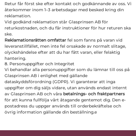
Retur får först ske efter kontakt och godkännande av oss. Vi
återkommer inom 1–3 arbetsdagar med besked kring din
reklamation.
Vid godkänd reklamation står Glasprinsen AB för
returkostnaden, och du får instruktioner för hur returen ska
ske.
Reklamationsrätten omfattar
fel som fanns på varan vid
leveranstillfället, men inte fel orsakade av normalt slitage,
olyckshändelse efter att du har fått varan, eller felaktig
hantering.
8. Personuppgifter och Integritet
Vi behandlar alla personuppgifter som du lämnar till oss på
Glasprinsen AB i enlighet med gällande
dataskyddsförordning (GDPR). Vi garanterar att inga
uppgifter om dig säljs vidare, utan används endast internt
av Glasprinsen AB och våra
betalnings- och fraktpartners
för att kunna fullfölja vårt åtagande gentemot dig. Den e-
postadress du uppger används till orderbekräftelse och
övrig information gällande din beställning.e