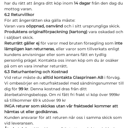
har du rätt att ångra ditt köp inom
14 dagar
från den dag du
mottog varan.
6.2 Returvillkor
För att ångerrätten ska gälla måste:
Varan vara
oöppnad, oanvänd
och i sitt ursprungliga skick.
Produktens originalförpackning (kartong)
vara oskadad och
i säljbart skick.
Returrätt gäller ej
för varor med bruten försegling som
inte
lämpligen kan returneras
, eller varor som tillverkats enligt
kundens anvisningar eller som annars fått en tydlig
personlig prägel. Kontakta oss innan köp om du är osäker
på om en vara innehar returrätt.
6.3 Returhantering och Kostnad
Vid retur måste du
alltid kontakta Glasprinsen AB
i förväg.
Vi ombesörjer en returfraktsedel med sändningsnummer till
dig för
99 kr
. Denna kostnad dras från ditt
återbetalningsbelopp. Om ni fått fri frakt vi köp över 999kr
så tillkommer 69 k utöver 99 kr
INGA returer som skickas utan vår fraktsedel kommer att
hämtas ut eller godkännas.
Kunden ansvarar för att returen når oss i samma skick som
vid leveransen.