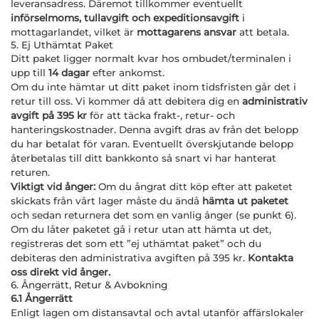
leveransadress. Däremot tillkommer eventuellt
införselmoms, tullavgift och expeditionsavgift
i
mottagarlandet, vilket är
mottagarens ansvar
att betala.
5. Ej Uthämtat Paket
Ditt paket ligger normalt kvar hos ombudet/terminalen i
upp till
14 dagar
efter ankomst.
Om du inte hämtar ut ditt paket inom tidsfristen går det i
retur till oss. Vi kommer då att debitera dig en
administrativ
avgift på 395 kr
för att täcka frakt-, retur- och
hanteringskostnader. Denna avgift dras av från det belopp
du har betalat för varan. Eventuellt överskjutande belopp
återbetalas till ditt bankkonto så snart vi har hanterat
returen.
Viktigt vid ånger:
Om du ångrat ditt köp efter att paketet
skickats från vårt lager måste du ändå
hämta ut paketet
och sedan returnera det som en vanlig ånger (se punkt 6).
Om du låter paketet gå i retur utan att hämta ut det,
registreras det som ett ”ej uthämtat paket” och du
debiteras den administrativa avgiften på 395 kr.
Kontakta
oss direkt vid ånger.
6. Ångerrätt, Retur & Avbokning
6.1 Ångerrätt
Enligt lagen om distansavtal och avtal utanför affärslokaler