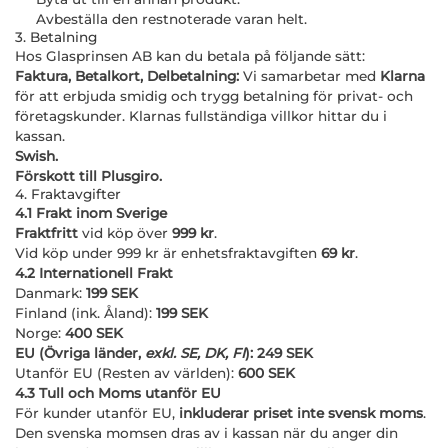
Avbeställa den restnoterade varan helt.
3. Betalning
Hos Glasprinsen AB kan du betala på följande sätt:
Faktura, Betalkort, Delbetalning:
Vi samarbetar med
Klarna
för att erbjuda smidig och trygg betalning för privat- och
företagskunder. Klarnas fullständiga villkor hittar du i
kassan.
Swish.
Förskott till Plusgiro.
4. Fraktavgifter
4.1 Frakt inom Sverige
Fraktfritt
vid köp över
999 kr
.
Vid köp under 999 kr är enhetsfraktavgiften
69 kr
.
4.2 Internationell Frakt
Danmark:
199 SEK
Finland (ink. Åland):
199 SEK
Norge:
400 SEK
EU (Övriga länder,
exkl. SE, DK, FI
): 249 SEK
Utanför EU (Resten av världen):
600 SEK
4.3 Tull och Moms utanför EU
För kunder utanför EU,
inkluderar priset inte svensk moms
.
Den svenska momsen dras av i kassan när du anger din