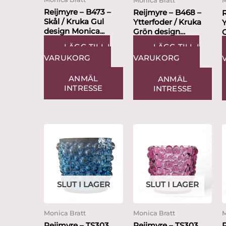
Monica Bratt
M
Reijmyre – B473 –
Reijmyre – B468 –
Skål / Kruka Gul
Ytterfoder / Kruka
Y
design Monica...
Grön design
Monica...
M
LÄGG TILL I
LÄGG TILL I
VARUKORG
VARUKORG
ANMÄL
ANMÄL
INTRESSE
INTRESSE
SLUT I LAGER
SLUT I LAGER
Monica Bratt
Monica Bratt
M
Reijmyre – TS303
Reijmyre – TS303