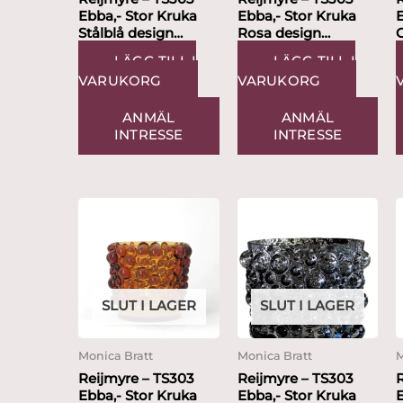
Ebba,- Stor Kruka
Ebba,- Stor Kruka
E
Stålblå design
Rosa design
Thomas Sandell
Thomas Sandell
LÄGG TILL I
LÄGG TILL I
VARUKORG
VARUKORG
ANMÄL
ANMÄL
INTRESSE
INTRESSE
SLUT I LAGER
SLUT I LAGER
Monica Bratt
Monica Bratt
M
Reijmyre – TS303
Reijmyre – TS303
Ebba,- Stor Kruka
Ebba,- Stor Kruka
E