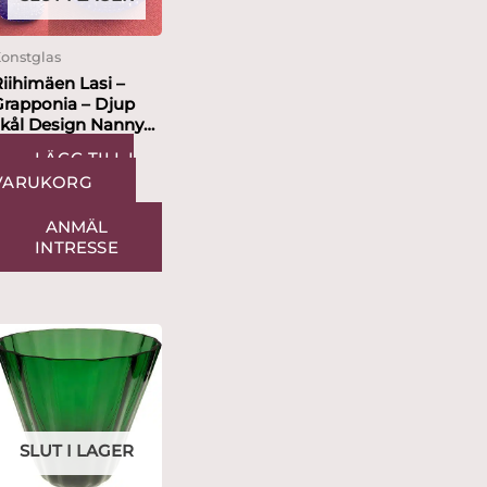
onstglas
iihimäen Lasi –
Grapponia – Djup
skål Design Nanny
till
LÄGG TILL I
VARUKORG
ANMÄL
INTRESSE
SLUT I LAGER