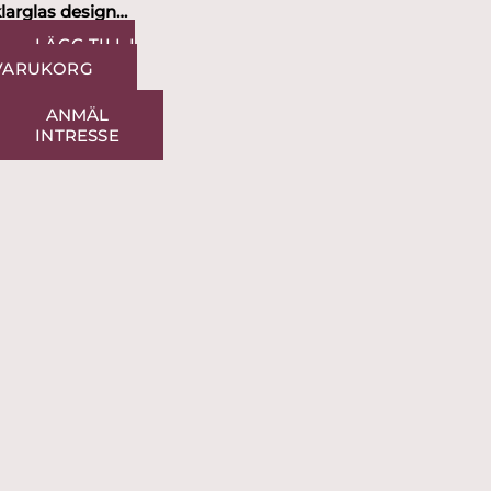
larglas design
Thomas Sandell
LÄGG TILL I
VARUKORG
ANMÄL
INTRESSE