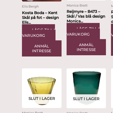
Monica Bratt
M
Elis Bergh
Reijmyre – B473 –
Kosta Boda – Kent
Skål / Vas blå design
S
Skål på fot – design
Monica...
d
Elis...
LÄGG TILL I
LÄGG TILL I
VARUKORG
VARUKORG
ANMÄL
ANMÄL
INTRESSE
INTRESSE
SLUT I LAGER
SLUT I LAGER
Monica Bratt