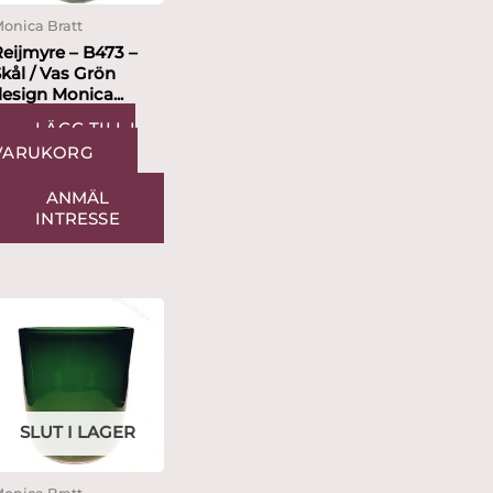
onica Bratt
Reijmyre – B473 –
kål / Vas Grön
esign Monica...
LÄGG TILL I
VARUKORG
ANMÄL
INTRESSE
SLUT I LAGER