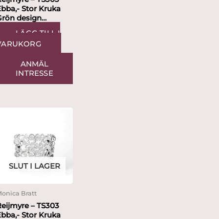
bba,- Stor Kruka
Grön design
Thomas Sandell
LÄGG TILL I
VARUKORG
ANMÄL
INTRESSE
SLUT I LAGER
onica Bratt
Reijmyre – TS303
bba,- Stor Kruka