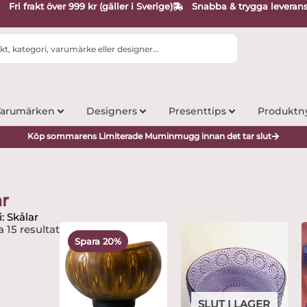
Fri frakt över 999 kr (gäller i Sverige)
Snabba & trygga leveran
arumärken
Designers
Presenttips
Produktn
Köp sommarens Limiterade Muminmugg innan det tar slut
ar
: Skålar
Det
Det
a 15 resultat
ursprungliga
nuvarande
Spara 20%
priset
priset
var:
är:
1,495 kr.
1,199 kr.
SLUT I LAGER