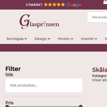
UTMÄRKT
Search
...
Servisglas
Design
Porslin
Interiör
V
Filter
Skål
Sök
Kategori
Visar all
Search
...
Pris