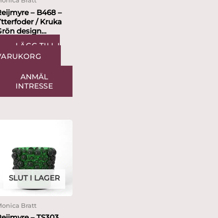
onica Bratt
Reijmyre – B468 –
tterfoder / Kruka
Grön design
onica...
LÄGG TILL I
VARUKORG
ANMÄL
INTRESSE
SLUT I LAGER
onica Bratt
Reijmyre – TS303