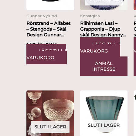
Gunnar Nylund
Konstglas
K
Rörstrand – Alfabet
Riihimäen Lasi –
R
– Stengods – Skål
Grapponia – Djup
Design Gunnar
skål Design Nanny
Nylund
Still
S
LÄGG TILL I
1,495
kr
1,199
kr
LÄGG TILL I
VARUKORG
VARUKORG
ANMÄL
INTRESSE
SLUT I LAGER
SLUT I LAGER