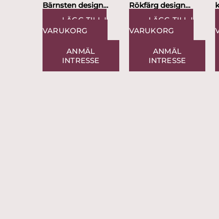
Bärnsten design
Rökfärg design
k
Thomas Sandell
Thomas Sandell
LÄGG TILL I
LÄGG TILL I
VARUKORG
VARUKORG
ANMÄL
ANMÄL
INTRESSE
INTRESSE