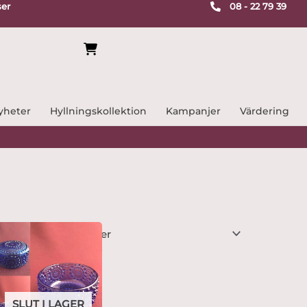
ser
08 - 22 79 39
yheter
Hyllningskollektion
Kampanjer
Värdering
SLUT I LAGER