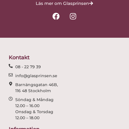
Läs mer om Glasprinsen
F
I
a
n
c
s
e
t
b
a
o
g
o
r
Kontakt
k
a
08 - 22 79 39
m
info@glasprinsen.se
Barnängsgatan 46B,
116 48 Stockholm
Söndag & Måndag
12.00 – 16.00
Onsdag & Torsdag
12.00 – 18.00