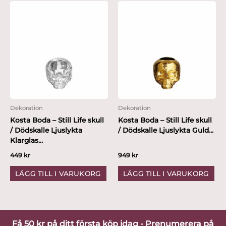
Dekoration
Dekoration
Kosta Boda – Still Life skull
Kosta Boda – Still Life skull
/ Dödskalle Ljuslykta
/ Dödskalle Ljuslykta Guld...
Klarglas...
449
kr
949
kr
LÄGG TILL I VARUKORG
LÄGG TILL I VARUKORG
Få 50 kr på ditt första köp idag - Prenumerera på