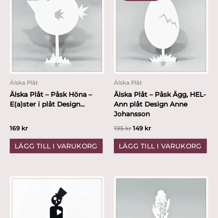
var:
är:
195 kr.
149 kr.
Älska Plåt
Älska Plåt
Älska Plåt – Påsk Höna –
Älska Plåt – Påsk Ägg, HEL-
E(a)ster i plåt Design...
Ann plåt Design Anne
Johansson
169
kr
195
kr
149
kr
LÄGG TILL I VARUKORG
LÄGG TILL I VARUKORG