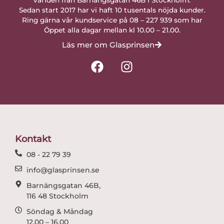
Sedan start 2017 har vi haft 10 tusentals nöjda kunder.
Ring gärna vår kundservice på 08 – 227 939 som har
Öppet alla dagar mellan kl 10.00 – 21.00.
Läs mer om Glasprinsen
F
I
a
n
c
s
e
t
b
a
o
g
o
r
Kontakt
k
a
08 - 22 79 39
m
info@glasprinsen.se
Barnängsgatan 46B,
116 48 Stockholm
Söndag & Måndag
12.00 – 16.00