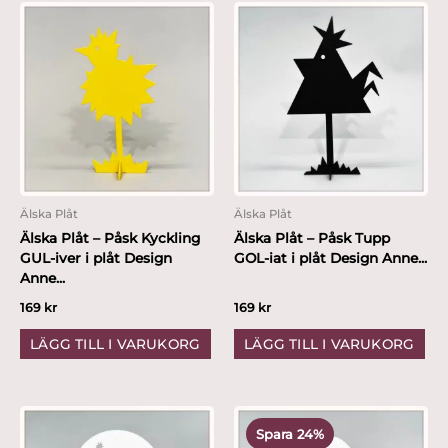
Älska Plåt
Älska Plåt
Älska Plåt – Påsk Kyckling
Älska Plåt – Påsk Tupp
GUL-iver i plåt Design
GOL-iat i plåt Design Anne...
Anne...
169
kr
169
kr
LÄGG TILL I VARUKORG
LÄGG TILL I VARUKORG
Det
Det
ursprungliga
nuvarande
Spara 24%
priset
priset