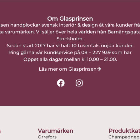
Om Glasprinsen
nsen handplockar svensk interiör & design åt våra kunder fr
a varumärken. Vi säljer över hela världen från Barnängsgat
Stockholm.
Sedan start 2017 har vi haft 10 tusentals nöjda kunder.
Ring gärna vår kundservice på 08 – 227 939 som har
Öppet alla dagar mellan kl 10.00 – 21.00.
Läs mer om Glasprinsen
F
I
a
n
c
s
e
t
b
a
o
g
o
r
n
Varumärken
Produktkat
k
a
Orrefors
Champagnegl