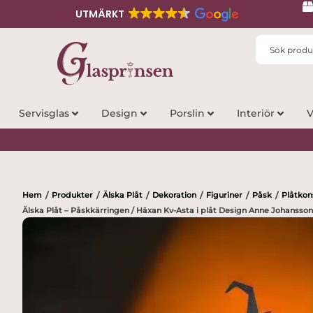
UTMÄRKT
Search
...
Servisglas
Design
Porslin
Interiör
V
Hem
Produkter
Älska Plåt
Dekoration
Figuriner
Påsk
Plåtkon
/
/
/
/
/
/
Älska Plåt – Påskkärringen / Häxan Kv-Asta i plåt Design Anne Johansson