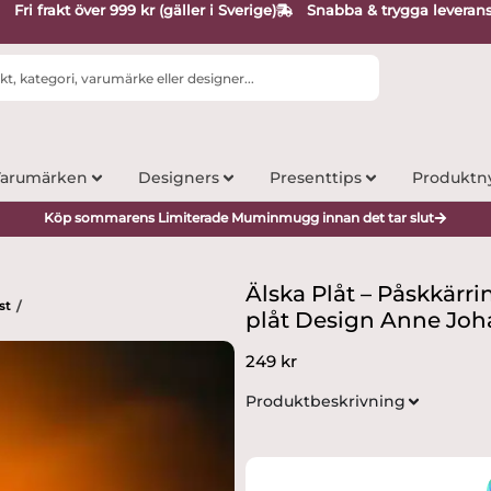
Fri frakt över 999 kr (gäller i Sverige)
Snabba & trygga leveran
arumärken
Designers
Presenttips
Produktn
Köp sommarens Limiterade Muminmugg innan det tar slut
Älska Plåt – Påskkärri
st
/
plåt Design Anne Jo
249
kr
Produktbeskrivning