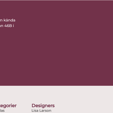
ån kända
an 46B i
egorier
Designers
as
Lisa Larson