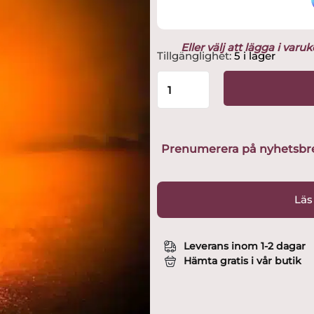
Eller välj att lägga i var
Älska
Tillgänglighet:
5 i lager
Plåt
-
Påskkärringen
/
Häxan
Kv-
Prenumerera på nyhetsbreve
Asta
i
plåt
Läs
Design
Anne
Johansson
Leverans inom 1-2 dagar
mängd
Hämta gratis i vår butik