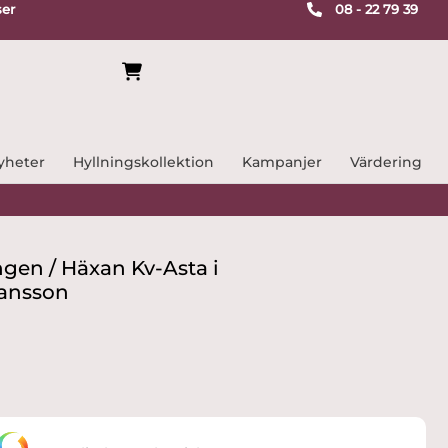
ser
08 - 22 79 39
yheter
Hyllningskollektion
Kampanjer
Värdering
ngen / Häxan Kv-Asta i
hansson