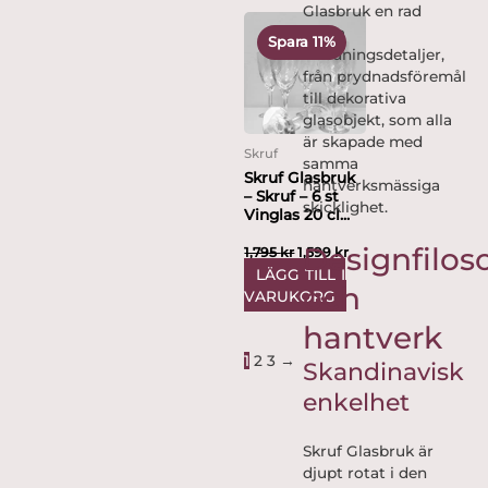
Glasbruk en rad
Det
Det
andra
ursprungliga
nuvarande
Spara 11%
inredningsdetaljer,
priset
priset
var:
är:
från prydnadsföremål
1,795 kr.
1,599 kr.
till dekorativa
glasobjekt, som alla
är skapade med
Skruf
samma
Skruf Glasbruk
hantverksmässiga
– Skruf – 6 st
skicklighet.
Vinglas 20 cl...
Designfiloso
1,795
kr
1,599
kr
LÄGG TILL I
och
VARUKORG
hantverk
1
2
3
→
Skandinavisk
enkelhet
Skruf Glasbruk är
djupt rotat i den