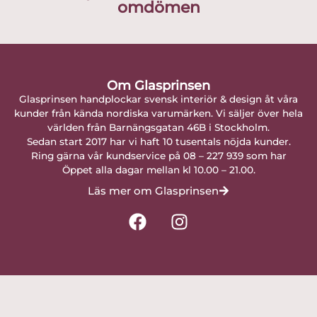
omdömen
Om Glasprinsen
Glasprinsen handplockar svensk interiör & design åt våra
kunder från kända nordiska varumärken. Vi säljer över hela
världen från Barnängsgatan 46B i Stockholm.
Sedan start 2017 har vi haft 10 tusentals nöjda kunder.
Ring gärna vår kundservice på 08 – 227 939 som har
Öppet alla dagar mellan kl 10.00 – 21.00.
Läs mer om Glasprinsen
F
I
a
n
c
s
e
t
b
a
o
g