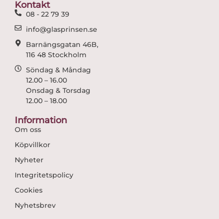
o
r
Kontakt
k
a
08 - 22 79 39
m
info@glasprinsen.se
Barnängsgatan 46B,
116 48 Stockholm
Söndag & Måndag
12.00 – 16.00
Onsdag & Torsdag
12.00 – 18.00
Information
Om oss
Köpvillkor
Nyheter
Integritetspolicy
Cookies
Nyhetsbrev