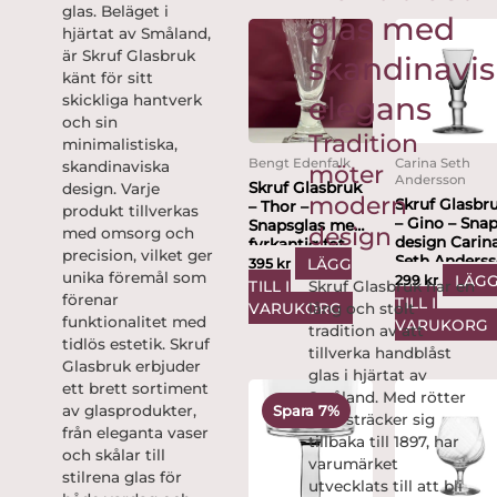
glas. Beläget i
glas med
hjärtat av Småland,
är Skruf Glasbruk
skandinavis
känt för sitt
elegans
skickliga hantverk
och sin
Tradition
minimalistiska,
Bengt Edenfalk
Carina Seth
skandinaviska
möter
Andersson
Skruf Glasbruk
design. Varje
modern
Skruf Glasbr
– Thor –
produkt tillverkas
– Gino – Sna
Snapsglas med
design
med omsorg och
design Carin
fyrkantig fot
precision, vilket ger
Seth Anders
Design...
LÄGG
395
kr
unika föremål som
LÄG
299
kr
TILL I
Skruf Glasbruk har en
förenar
TILL I
VARUKORG
lång och stolt
funktionalitet med
VARUKORG
tradition av att
tidlös estetik. Skruf
tillverka handblåst
Glasbruk erbjuder
glas i hjärtat av
Det
Det
ett brett sortiment
Småland. Med rötter
ursprungliga
nuvarande
av glasprodukter,
Spara 7%
som sträcker sig
priset
priset
från eleganta vaser
var:
är:
tillbaka till 1897, har
och skålar till
700 kr.
649 kr.
varumärket
stilrena glas för
utvecklats till att bli