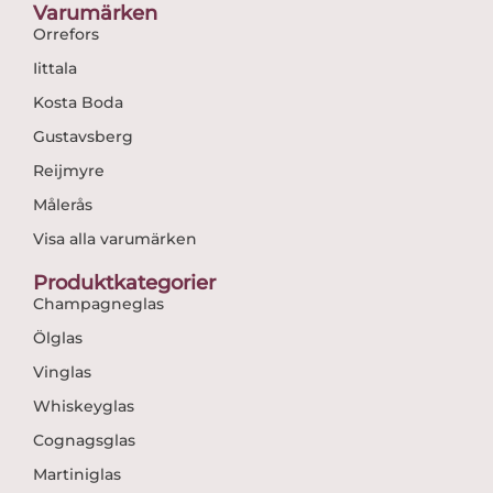
Varumärken
Orrefors
Iittala
Kosta Boda
Gustavsberg
Reijmyre
Målerås
Visa alla varumärken
Produktkategorier
Champagneglas
Ölglas
Vinglas
Whiskeyglas
Cognagsglas
Martiniglas