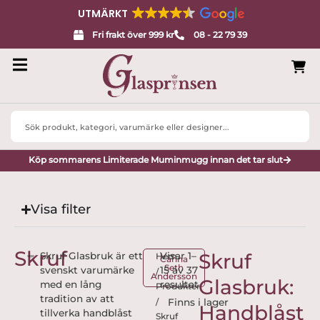
UTMÄRKT
Fri frakt över 999 kr
08 - 22 79 39
Search
...
Köp sommarens Limiterade Muminmugg innan det tar slut
Visa filter
Skruf
Skruf
Skruf Glasbruk är ett
Visar 1–
Hem
Carina
Seth
svenskt varumärke
15 av 37
/
Andersson
Glasbruk:
med en lång
resultat
Produkter
tradition av att
/
Handblåst
tillverka handblåst
Skruf