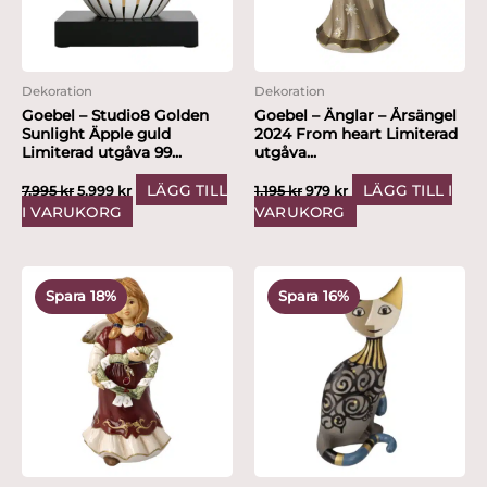
Dekoration
Dekoration
Goebel – Studio8 Golden
Goebel – Änglar – Årsängel
Sunlight Äpple guld
2024 From heart Limiterad
Limiterad utgåva 99...
utgåva...
LÄGG TILL
LÄGG TILL I
7,995
kr
5,999
kr
1,195
kr
979
kr
I VARUKORG
VARUKORG
Det
Det
Det
Det
ursprungliga
nuvarande
ursprungliga
nuvarande
Spara 18%
Spara 16%
priset
priset
priset
priset
var:
är:
var:
är:
1,195 kr.
979 kr.
1,795 kr.
1,499 kr.