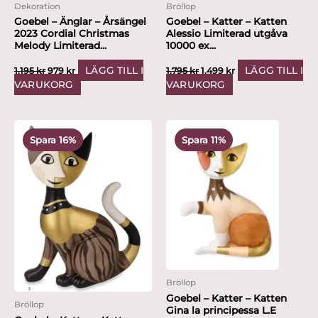
Dekoration
Bröllop
Goebel – Änglar – Årsängel
Goebel – Katter – Katten
2023 Cordial Christmas
Alessio Limiterad utgåva
Melody Limiterad...
10000 ex...
LÄGG TILL I
LÄGG TILL I
1,195
kr
979
kr
1,795
kr
1,499
kr
VARUKORG
VARUKORG
Det
Det
Det
Det
ursprungliga
nuvarande
ursprungliga
nuvarande
Spara 16%
Spara 11%
priset
priset
priset
priset
var:
är:
var:
är:
1,795 kr.
1,499 kr.
895 kr.
799 kr.
Bröllop
Goebel – Katter – Katten
Bröllop
Gina la principessa L.E