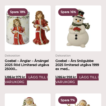
Det
Det
Det
Det
ursprungliga
nuvarande
ursprungliga
nuvarande
Spara 18%
Spara 16%
priset
priset
priset
priset
var:
är:
var:
är:
1,195 kr.
979 kr.
1,195 kr.
998 kr.
Dekoration
Dekoration
Goebel – Änglar – Årsängel
Goebel – Års Snögubbe
2025 Röd Limiterad utgåva
2025 limiterad utgåva 1999
25000...
ex med...
LÄGG TILL I
LÄGG TILL I
1,195
kr
979
kr
1,195
kr
998
kr
VARUKORG
VARUKORG
Det
Det
ursprungliga
nuvarande
Spara 7%
priset
priset