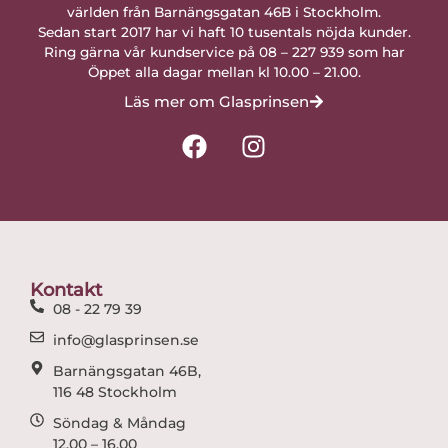
världen från Barnängsgatan 46B i Stockholm.
Sedan start 2017 har vi haft 10 tusentals nöjda kunder.
Ring gärna vår kundservice på 08 – 227 939 som har
Öppet alla dagar mellan kl 10.00 – 21.00.
Läs mer om Glasprinsen
F
I
a
n
c
s
e
t
b
a
o
g
o
r
Kontakt
k
a
08 - 22 79 39
m
info@glasprinsen.se
Barnängsgatan 46B,
116 48 Stockholm
Söndag & Måndag
12.00 – 16.00