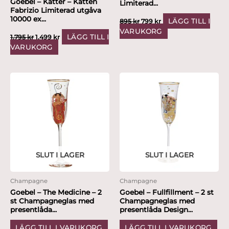
Goebel – Katter – Katten
Limiterad...
Fabrizio Limiterad utgåva
10000 ex...
LÄGG TILL I
895
kr
799
kr
VARUKORG
LÄGG TILL I
1,795
kr
1,499
kr
VARUKORG
SLUT I LAGER
SLUT I LAGER
Champagne
Champagne
Goebel – The Medicine – 2
Goebel – Fullfillment – 2 st
st Champagneglas med
Champagneglas med
presentlåda...
presentlåda Design...
LÄGG TILL I VARUKORG
LÄGG TILL I VARUKORG