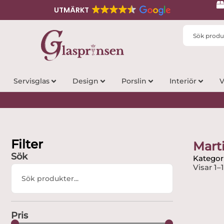
UTMÄRKT
Search
...
Servisglas
Design
Porslin
Interiör
V
Filter
Mart
Sök
Kategori
Visar 1–
Search
...
Pris