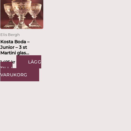
Elis Bergh
Kosta Boda –
Junior – 3 st
Martini glas
design...
LÄGG
1,495
kr
TILL I
VARUKORG