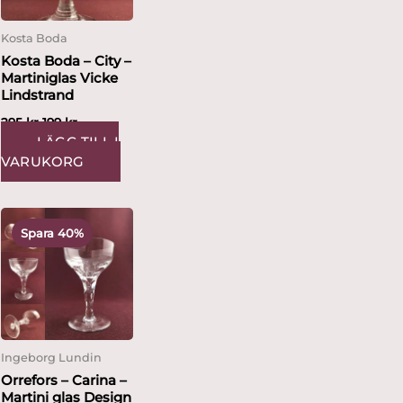
Kosta Boda
Kosta Boda – City –
Martiniglas Vicke
Lindstrand
295
kr
199
kr
LÄGG TILL I
VARUKORG
Det
Det
ursprungliga
nuvarande
Spara 40%
priset
priset
var:
är:
495 kr.
299 kr.
Ingeborg Lundin
Orrefors – Carina –
Martini glas Design