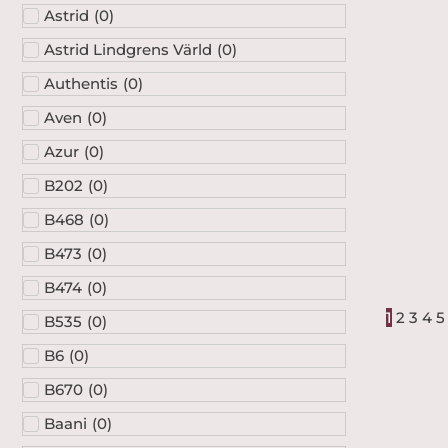
Astrid
(
0
)
Astrid Lindgrens Värld
(
0
)
Authentis
(
0
)
Aven
(
0
)
Azur
(
0
)
B202
(
0
)
B468
(
0
)
B473
(
0
)
B474
(
0
)
1
2
3
4
5
B535
(
0
)
B6
(
0
)
B670
(
0
)
Baani
(
0
)