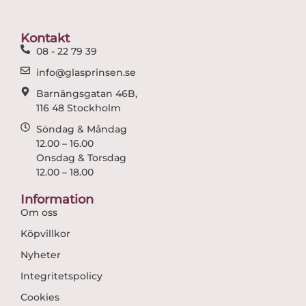
o
g
o
r
Kontakt
k
a
08 - 22 79 39
m
info@glasprinsen.se
Barnängsgatan 46B,
116 48 Stockholm
Söndag & Måndag
12.00 – 16.00
Onsdag & Torsdag
12.00 – 18.00
Information
Om oss
Köpvillkor
Nyheter
Integritetspolicy
Cookies