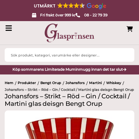
UTMÄRKT
Fri frakt över 999 kr
08 - 22 79 39
Search
...
Köp sommarens Limiterade Muminmugg innan det tar slut
Hem
Produkter
Bengt Orup
Johansfors
Martini
Whiskey
/
/
/
/
/
/
Johansfors – Strikt – Röd – Gin / Cocktail / Martini glas deisgn Bengt Orup
Johansfors – Strikt – Röd – Gin / Cocktail /
Martini glas deisgn Bengt Orup