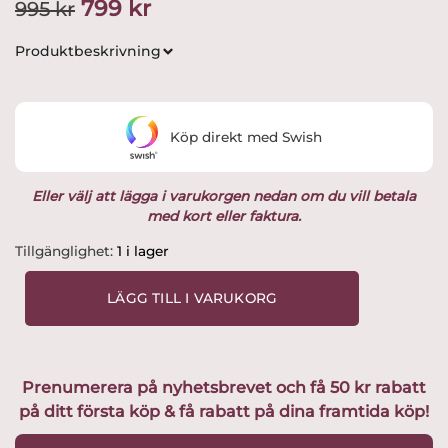
Det
Det
799
kr
995
kr
ursprungliga
nuvarande
Produktbeskrivning
priset
priset
var:
är:
Köp direkt med Swish
995 kr.
799 kr.
Eller välj att lägga i varukorgen nedan om du vill betala
med kort eller faktura.
Johansfors
Tillgänglighet:
1 i lager
-
Strikt
LÄGG TILL I VARUKORG
-
Röd
-
Gin
Prenumerera på nyhetsbrevet och få 50 kr rabatt
/
på ditt första köp & få rabatt på dina framtida köp!
Cocktail
/