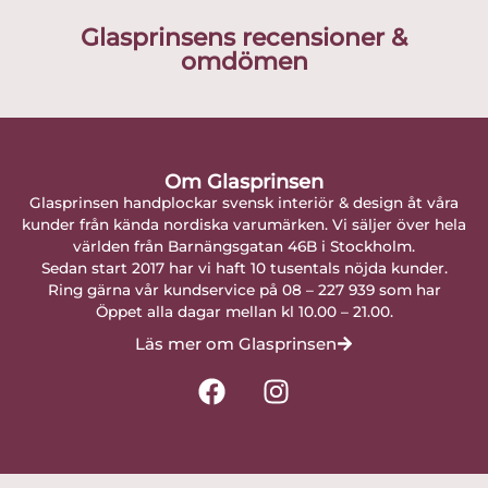
Glasprinsens recensioner &
omdömen
Om Glasprinsen
Glasprinsen handplockar svensk interiör & design åt våra
kunder från kända nordiska varumärken. Vi säljer över hela
världen från Barnängsgatan 46B i Stockholm.
Sedan start 2017 har vi haft 10 tusentals nöjda kunder.
Ring gärna vår kundservice på 08 – 227 939 som har
Öppet alla dagar mellan kl 10.00 – 21.00.
Läs mer om Glasprinsen
F
I
a
n
c
s
e
t
b
a