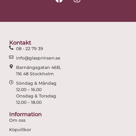
a
n
c
s
e
t
b
a
o
g
o
r
Kontakt
k
a
08 - 22 79 39
m
info@glasprinsen.se
Barnängsgatan 46B,
116 48 Stockholm
Söndag & Måndag
12.00 – 16.00
Onsdag & Torsdag
12.00 – 18.00
Information
Om oss
Köpvillkor