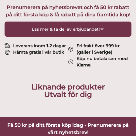
/
Prenumerera på nyhetsbrevet och få 50 kr rabatt
Gin
på ditt första köp & få rabatt på dina framtida köp!
/
Cocktail
Tumbler
Läs mer & ta del av erbjudandet!
glas
45cl
design
Leverans inom 1-2 dagar
Fri frakt över 999 kr
Anna
Hämta gratis i vår butik
(gäller i Sverige)
Ehrner
Köp nu betala sen med
mängd
Klarna
Liknande produkter
Utvalt för dig
Få 50 kr på ditt första köp idag - Prenumerera på
vårt nyhetsbrev!