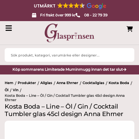
UTMÄRKT
Fri frakt över 999 kr
08 - 22 79 39
Search
...
Köp sommarens Limiterade Muminmugg innan det tar slut
Hem
Produkter
Allglas
Anna Ehrner
Cocktailglas
Kosta Boda
/
/
/
/
/
/
Öl
Vin
/
/
Kosta Boda – Line – Öl / Gin / Cocktail Tumbler glas 45cl design Anna
Ehrner
Kosta Boda – Line – Öl / Gin / Cocktail
Tumbler glas 45cl design Anna Ehrner