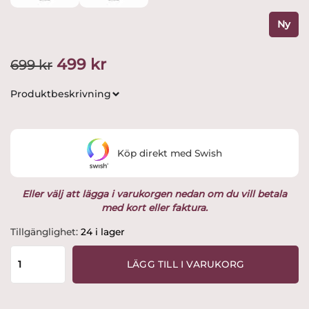
Ny
Det
Det
499
kr
699
kr
ursprungliga
nuvarande
Produktbeskrivning
priset
priset
var:
är:
Köp direkt med Swish
699 kr.
499 kr.
Eller välj att lägga i varukorgen nedan om du vill betala
med kort eller faktura.
Kosta
Tillgänglighet:
24 i lager
Boda
-
LÄGG TILL I VARUKORG
Line
-
Öl