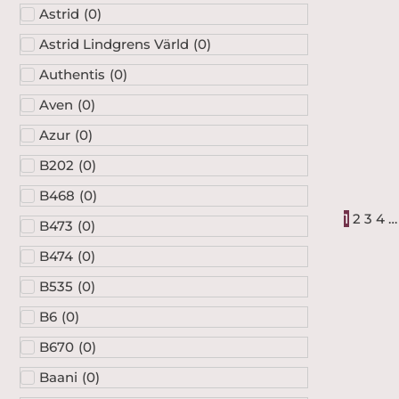
Astrid
(
0
)
Astrid Lindgrens Värld
(
0
)
Authentis
(
0
)
Aven
(
0
)
Azur
(
0
)
B202
(
0
)
B468
(
0
)
1
2
3
4
…
B473
(
0
)
B474
(
0
)
B535
(
0
)
B6
(
0
)
B670
(
0
)
Baani
(
0
)