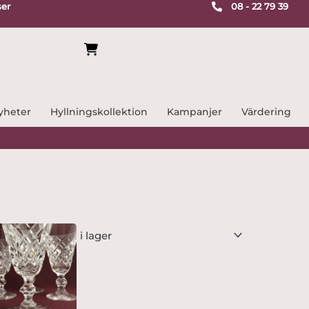
ser
08 - 22 79 39
yheter
Hyllningskollektion
Kampanjer
Värdering