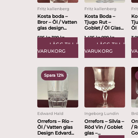
Fritz kallenberg
Fritz kallenberg
Fri
Kosta boda –
Kosta Boda –
Ko
Bror – Öl / Vatten
Tjugo Rut –
Tj
glas design...
Goblet / Öl Glas...
Öl
Des
595
kr
399
kr
1,495
kr
999
kr
3,
LÄGG TILL I
LÄGG TILL I
VARUKORG
VARUKORG
V
Det
Det
ursprungliga
nuvarande
Spara 12%
priset
priset
var:
är:
795 kr.
699 kr.
Edward Hald
Ingeborg Lundin
Brö
Orrefors – Rio –
Orrefors – Silvia –
Orr
Öl / Vatten glas
Röd Vin / Goblet
/ 
Design Edvard...
glas –...
Go