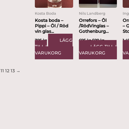
Kosta Boda
Nils Landberg
In
Kosta boda –
Orrefors – Öl
Or
Pippi – Öl / Röd
/RödVinglas –
– G
vin glas...
Gothenburg
Sto
Design Nils
LÄGG
395
kr
695
kr
599
kr
1,
Landberg
TILL I
LÄGG TILL I
VARUKORG
VARUKORG
V
11
12
13
→