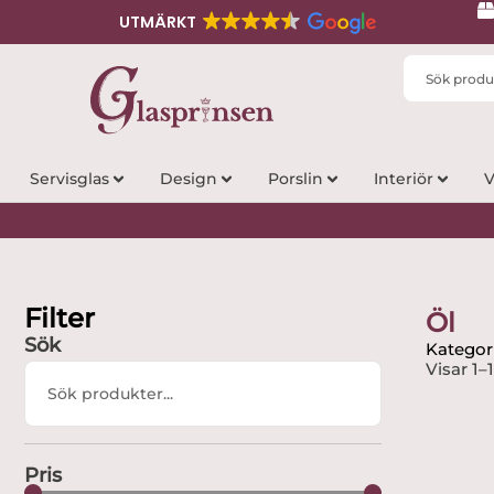
UTMÄRKT
Search
...
Servisglas
Design
Porslin
Interiör
V
Filter
Öl
Sök
Kategori
Visar 1–
Search
...
Pris