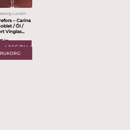
geborg Lundin
refors – Carina
oblet / Öl /
rt Vinglas...
495
kr
LÄGG TILL I
ARUKORG