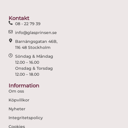
b
a
o
g
o
r
Kontakt
k
a
08 - 22 79 39
m
info@glasprinsen.se
Barnängsgatan 46B,
116 48 Stockholm
Söndag & Måndag
12.00 – 16.00
Onsdag & Torsdag
12.00 – 18.00
Information
Om oss
Köpvillkor
Nyheter
Integritetspolicy
Cookies