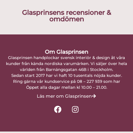
Glasprinsens recensioner &
omdömen
Om Glasprinsen
Glasprinsen handplockar svensk interiör & design åt våra
kunder från kända nordiska varumärken. Vi säljer över hela
världen från Barnängsgatan 46B i Stockholm.
Sedan start 2017 har vi haft 10 tusentals nöjda kunder.
Ring gärna vår kundservice på 08 – 227 939 som har
Öppet alla dagar mellan kl 10.00 – 21.00.
Läs mer om Glasprinsen
F
I
a
n
c
s
e
t