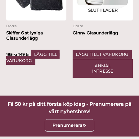
SLUT I LAGER
Dorre
Dorre
Skiffer 6 st lyxiga
Ginny Glasunderlägg
Glasunderlägg
LÄGG TILL I
LÄGG TILL I VARUKORG
195
kr
149
kr
VARUKORG
ANMÄL
INTRESSE
Få 50 kr på ditt första köp idag - Prenumerera på
vårt nyhetsbrev!
Prenumerera