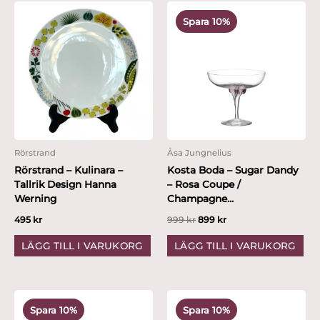
Det
Det
ursprungliga
nuvarande
Spara 10%
priset
priset
var:
är:
999 kr.
899 kr.
Rörstrand
Åsa Jungnelius
Rörstrand – Kulinara –
Kosta Boda – Sugar Dandy
Tallrik Design Hanna
– Rosa Coupe /
Werning
Champagne...
495
kr
999
kr
899
kr
LÄGG TILL I VARUKORG
LÄGG TILL I VARUKORG
Det
Det
Det
Det
ursprungliga
nuvarande
ursprungliga
nuvarande
Spara 10%
Spara 10%
priset
priset
priset
priset