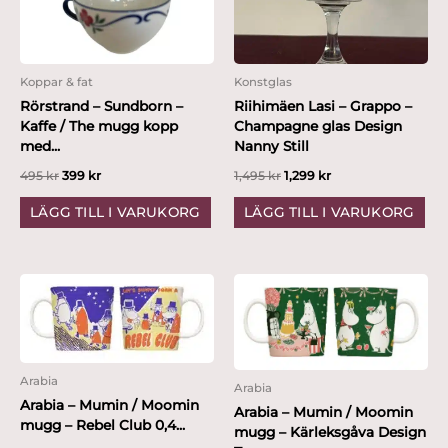
Koppar & fat
Konstglas
Rörstrand – Sundborn –
Riihimäen Lasi – Grappo –
Kaffe / The mugg kopp
Champagne glas Design
med...
Nanny Still
495
kr
399
kr
1,495
kr
1,299
kr
LÄGG TILL I VARUKORG
LÄGG TILL I VARUKORG
Arabia
Arabia
Arabia – Mumin / Moomin
Arabia – Mumin / Moomin
mugg – Rebel Club 0,4...
mugg – Kärleksgåva Design