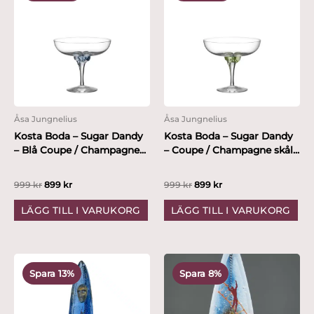
var:
är:
var:
är:
999 kr.
899 kr.
999 kr.
899 kr.
Åsa Jungnelius
Åsa Jungnelius
Kosta Boda – Sugar Dandy
Kosta Boda – Sugar Dandy
– Blå Coupe / Champagne...
– Coupe / Champagne skål...
999
kr
899
kr
999
kr
899
kr
LÄGG TILL I VARUKORG
LÄGG TILL I VARUKORG
Det
Det
Det
Det
ursprungliga
nuvarande
ursprungliga
nuvarande
Spara 13%
Spara 8%
priset
priset
priset
priset
var:
är:
var:
är:
14,995 kr.
12,999 kr.
12,000 kr.
10,999 kr.