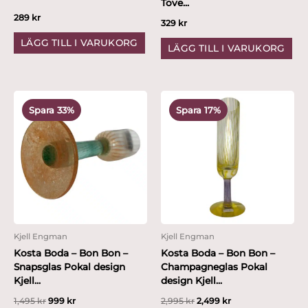
Tove...
289
kr
329
kr
LÄGG TILL I VARUKORG
LÄGG TILL I VARUKORG
Det
Det
Det
Det
ursprungliga
nuvarande
ursprungliga
nuvarande
Spara 33%
Spara 17%
priset
priset
priset
priset
var:
är:
var:
är:
1,495 kr.
999 kr.
2,995 kr.
2,499 kr.
Kjell Engman
Kjell Engman
Kosta Boda – Bon Bon –
Kosta Boda – Bon Bon –
Snapsglas Pokal design
Champagneglas Pokal
Kjell...
design Kjell...
1,495
kr
999
kr
2,995
kr
2,499
kr