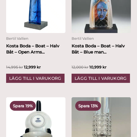
Bertil Vallien
Bertil Vallien
Kosta Boda – Boat – Halv
Kosta Boda – Boat – Halv
Båt – Open Arms...
Båt – Blue man...
14,995
kr
12,999
kr
12,000
kr
10,999
kr
LÄGG TILL I VARUKORG
LÄGG TILL I VARUKORG
Det
Det
Det
Det
ursprungliga
nuvarande
ursprungliga
nuvarande
Spara 19%
Spara 13%
priset
priset
priset
priset
var:
är:
var:
är:
495 kr.
399 kr.
1,495 kr.
1,299 kr.