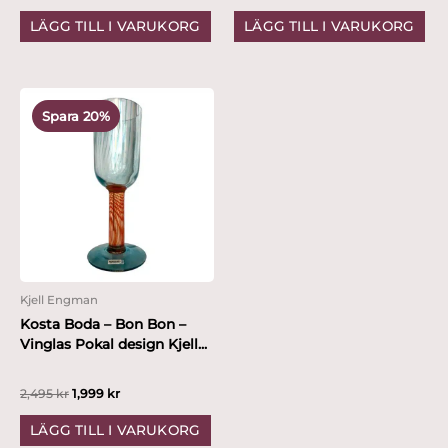
LÄGG TILL I VARUKORG
LÄGG TILL I VARUKORG
Det
Det
ursprungliga
nuvarande
Spara 20%
priset
priset
var:
är:
2,495 kr.
1,999 kr.
Kjell Engman
Kosta Boda – Bon Bon –
Vinglas Pokal design Kjell...
2,495
kr
1,999
kr
LÄGG TILL I VARUKORG