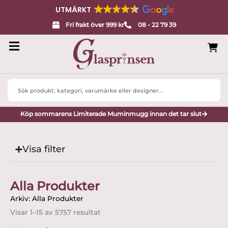
UTMÄRKT
Fri frakt över 999 kr
08 - 22 79 39
Search
...
Köp sommarens Limiterade Muminmugg innan det tar slut
Visa filter
Alla Produkter
Arkiv: Alla Produkter
Sortera
efter
Visar 1–15 av 5757 resultat
senaste