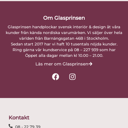
Om Glasprinsen
Glasprinsen handplockar svensk interiör & design åt våra
kunder från kända nordiska varumärken. Vi säljer över hela
världen från Barnängsgatan 46B i Stockholm.
Sedan start 2017 har vi haft 10 tusentals nöjda kunder.
Ring gärna vår kundservice på 08 – 227 939 som har
Öppet alla dagar mellan kl 10.00 – 21.00.
Läs mer om Glasprinsen
F
I
a
n
c
s
e
t
b
a
o
g
o
r
Kontakt
k
a
08 - 22 79 39