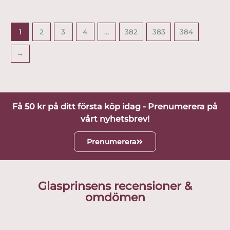
1
2
3
4
…
382
383
384
→
Få 50 kr på ditt första köp idag - Prenumerera på
vårt nyhetsbrev!
Prenumerera
Glasprinsens recensioner &
omdömen