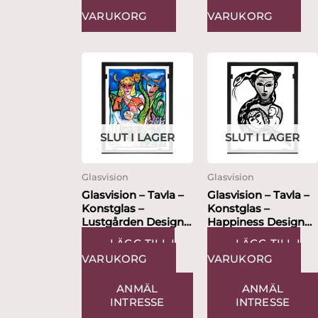
LÄGG TILL I
LÄGG TILL I
VARUKORG
VARUKORG
SLUT I LAGER
SLUT I LAGER
Glasvision
Glasvision
Glasvision – Tavla –
Glasvision – Tavla –
Konstglas –
Konstglas –
Lustgården Design
Happiness Design
Ulrica Hydman...
Ulrica Hydman...
LÄGG TILL I
LÄGG TILL I
VARUKORG
VARUKORG
ANMÄL
ANMÄL
INTRESSE
INTRESSE