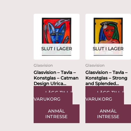
SLUT I LAGER
SLUT I LAGER
Glasvision
Glasvision
Glasvision – Tavla –
Glasvision – Tavla –
Konstglas – Catman
Konstglas – Strong
Design Ulrica
and Splended
Hydman...
Ulrica...
LÄGG TILL I
LÄGG TILL I
VARUKORG
VARUKORG
ANMÄL
ANMÄL
INTRESSE
INTRESSE