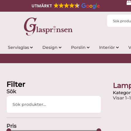
UTMÄRKT
Search
...
Servisglas
Design
Porslin
Interiör
V
Filter
Lam
Sök
Kategor
Visar 1–
Search
...
Pris