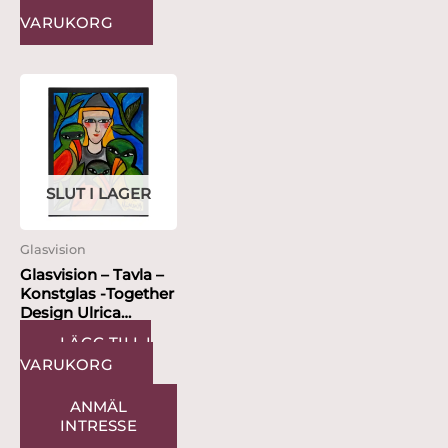
LÄGG TILL I
VARUKORG
SLUT I LAGER
Glasvision
Glasvision – Tavla –
Konstglas -Together
Design Ulrica
Hydman Vallien
LÄGG TILL I
VARUKORG
ANMÄL
INTRESSE