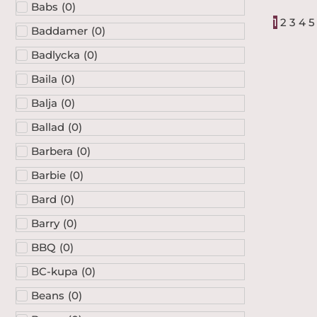
Babs
(
0
)
1
2
3
4
5
Baddamer
(
0
)
Badlycka
(
0
)
Baila
(
0
)
Balja
(
0
)
Ballad
(
0
)
Barbera
(
0
)
Barbie
(
0
)
Bard
(
0
)
Barry
(
0
)
BBQ
(
0
)
BC-kupa
(
0
)
Beans
(
0
)