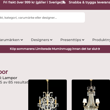
Fri frakt över 999 kr (gäller i Sverige)
Snabba & trygga leveran
arumärken
Designers
Presenttips
Produktn
Köp sommarens Limiterade Muminmugg innan det tar slut
por
i: Lampor
15 av 85 resultat