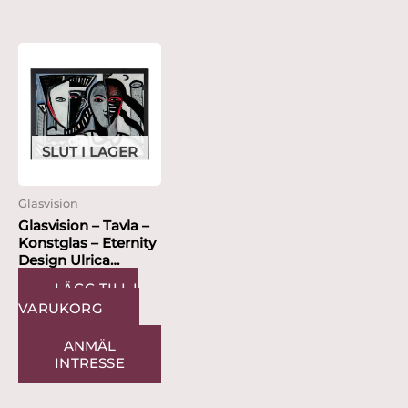
SLUT I LAGER
Glasvision
Glasvision – Tavla –
Konstglas – Eternity
Design Ulrica
Hydman...
LÄGG TILL I
VARUKORG
ANMÄL
INTRESSE