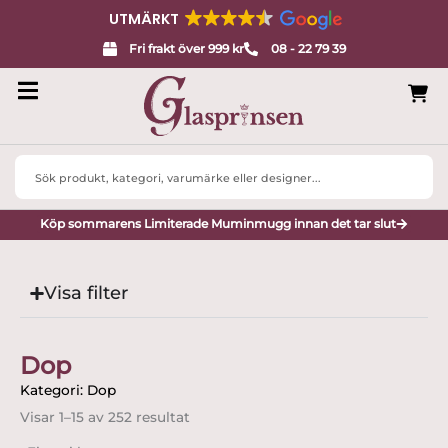
UTMÄRKT
Fri frakt över 999 kr
08 - 22 79 39
Search
...
Köp sommarens Limiterade Muminmugg innan det tar slut
Visa filter
Dop
Kategori: Dop
Visar 1–15 av 252 resultat