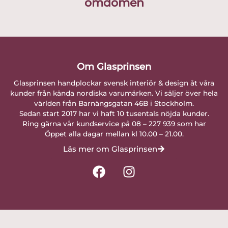
omdömen
Om Glasprinsen
Glasprinsen handplockar svensk interiör & design åt våra
kunder från kända nordiska varumärken. Vi säljer över hela
världen från Barnängsgatan 46B i Stockholm.
Sedan start 2017 har vi haft 10 tusentals nöjda kunder.
Ring gärna vår kundservice på 08 – 227 939 som har
Öppet alla dagar mellan kl 10.00 – 21.00.
Läs mer om Glasprinsen
F
I
a
n
c
s
e
t
b
a