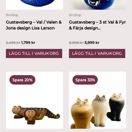
Bröllop
Bröllop
Gustavsberg – Val / Valen &
Gustavsberg – 3 st Val & Fyr
Jona design Lisa Larson
& Färja design...
2,495
kr
1,799
kr
6,995
kr
5,999
kr
LÄGG TILL I VARUKORG
LÄGG TILL I VARUKORG
Det
Det
Det
Det
ursprungliga
nuvarande
ursprungliga
nuvarande
Spara 20%
Spara 33%
priset
priset
priset
priset
var:
är:
var:
är:
3,495 kr.
2,799 kr.
5,995 kr.
3,999 kr.