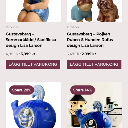
Bröllop
Bröllop
Gustavsberg –
Gustavsberg – Pojken
Sommarklädd / Skolflicka
Ruben & Hunden Rufus
design Lisa Larson
design Lisa Larson
4,995
kr
3,999
kr
3,495
kr
2,999
kr
LÄGG TILL I VARUKORG
LÄGG TILL I VARUKORG
Det
Det
Det
Det
ursprungliga
nuvarande
ursprungliga
nuvarande
Spara 28%
Spara 14%
priset
priset
priset
priset
var:
är:
var:
är:
2,495 kr.
1,799 kr.
6,995 kr.
5,999 kr.