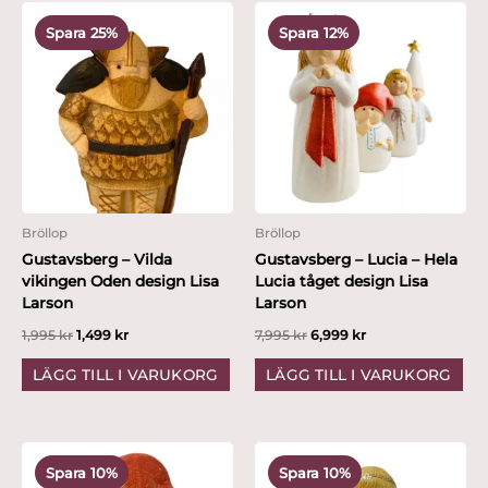
Det
Det
Det
Det
ursprungliga
nuvarande
ursprungliga
nuvarande
Spara 25%
Spara 12%
priset
priset
priset
priset
var:
är:
var:
är:
1,995 kr.
1,499 kr.
7,995 kr.
6,999 kr.
Bröllop
Bröllop
Gustavsberg – Vilda
Gustavsberg – Lucia – Hela
vikingen Oden design Lisa
Lucia tåget design Lisa
Larson
Larson
1,995
kr
1,499
kr
7,995
kr
6,999
kr
LÄGG TILL I VARUKORG
LÄGG TILL I VARUKORG
Det
Det
Det
Det
ursprungliga
nuvarande
ursprungliga
nuvarande
Spara 10%
Spara 10%
priset
priset
priset
priset