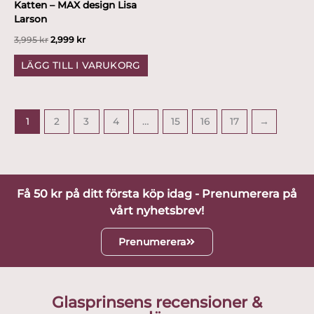
Katten – MAX design Lisa
Larson
3,995
kr
2,999
kr
LÄGG TILL I VARUKORG
1
2
3
4
…
15
16
17
→
Få 50 kr på ditt första köp idag - Prenumerera på
vårt nyhetsbrev!
Prenumerera
Glasprinsens recensioner &