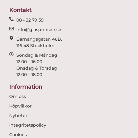
o
g
o
r
Kontakt
k
a
08 - 22 79 39
m
info@glasprinsen.se
Barnängsgatan 46B,
116 48 Stockholm
Söndag & Måndag
12.00 – 16.00
Onsdag & Torsdag
12.00 – 18.00
Information
Om oss
Köpvillkor
Nyheter
Integritetspolicy
Cookies