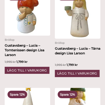
var:
är:
var:
är:
1,995 kr.
1,799 kr.
1,995 kr.
1,799 kr.
Bröllop
Bröllop
Gustavsberg – Lucia –
Gustavsberg – Lucia – Tärna
Tomtenissen design Lisa
design Lisa Larson
Larson
1,995
kr
1,799
kr
1,995
kr
1,799
kr
LÄGG TILL I VARUKORG
LÄGG TILL I VARUKORG
Det
Det
Det
Det
ursprungliga
nuvarande
ursprungliga
nuvarande
Spara 12%
Spara 12%
priset
priset
priset
priset
var:
är:
var:
är:
2,495 kr.
2,199 kr.
2,495 kr.
2,199 kr.