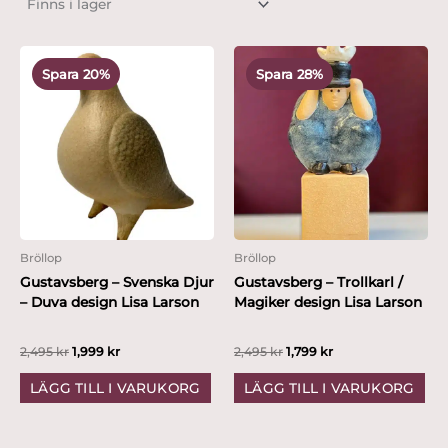
Det
Det
Det
Det
ursprungliga
nuvarande
ursprungliga
nuvarande
Spara 20%
Spara 28%
priset
priset
priset
priset
var:
är:
var:
är:
2,495 kr.
1,999 kr.
2,495 kr.
1,799 kr.
Bröllop
Bröllop
Gustavsberg – Svenska Djur
Gustavsberg – Trollkarl /
– Duva design Lisa Larson
Magiker design Lisa Larson
2,495
kr
1,999
kr
2,495
kr
1,799
kr
LÄGG TILL I VARUKORG
LÄGG TILL I VARUKORG