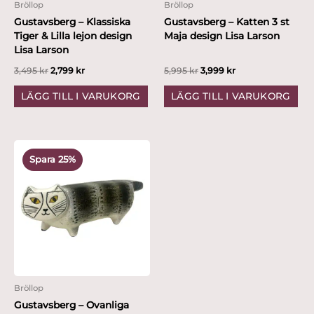
Bröllop
Bröllop
Gustavsberg – Klassiska
Gustavsberg – Katten 3 st
Tiger & Lilla lejon design
Maja design Lisa Larson
Lisa Larson
3,495
kr
2,799
kr
5,995
kr
3,999
kr
LÄGG TILL I VARUKORG
LÄGG TILL I VARUKORG
Det
Det
ursprungliga
nuvarande
Spara 25%
priset
priset
var:
är:
3,995 kr.
2,999 kr.
Bröllop
Gustavsberg – Ovanliga