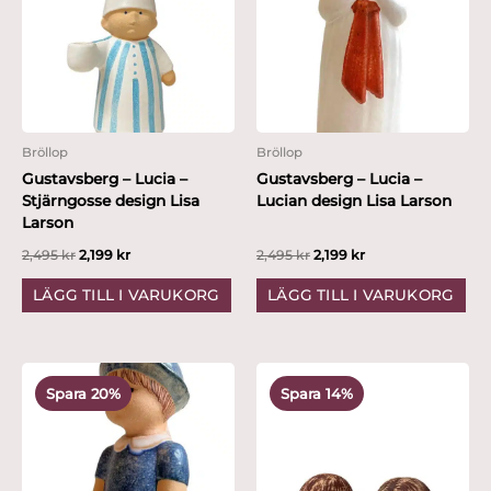
Bröllop
Bröllop
Gustavsberg – Lucia –
Gustavsberg – Lucia –
Stjärngosse design Lisa
Lucian design Lisa Larson
Larson
2,495
kr
2,199
kr
2,495
kr
2,199
kr
LÄGG TILL I VARUKORG
LÄGG TILL I VARUKORG
Det
Det
Det
Det
ursprungliga
nuvarande
ursprungliga
nuvarande
Spara 20%
Spara 14%
priset
priset
priset
priset
var:
är:
var:
är:
4,995 kr.
3,999 kr.
3,495 kr.
2,999 kr.