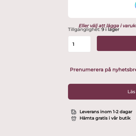
Eller välj att lägga i var
Arabia
Tillgänglighet:
9 i lager
-
Mumin
/
Moomin
-
6
Prenumerera på nyhetsbreve
st
Tallrikar
-
Läs
Mumin
Pappan
Grå
Leverans inom 1-2 dagar
Design
Hämta gratis i vår butik
Tove
Jansson
mängd