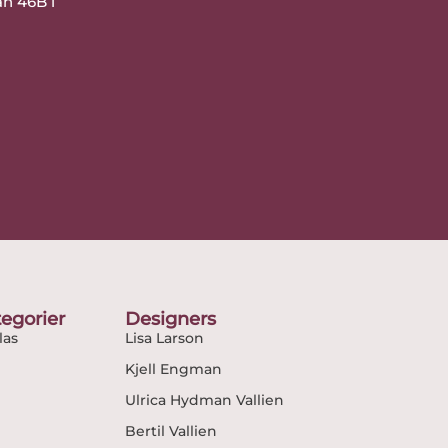
an 46B i
egorier
Designers
as
Lisa Larson
Kjell Engman
Ulrica Hydman Vallien
Bertil Vallien