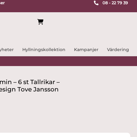
ser
08 - 22 79 39
yheter
Hyllningskollektion
Kampanjer
Värdering
n – 6 st Tallrikar –
sign Tove Jansson
ande
r.