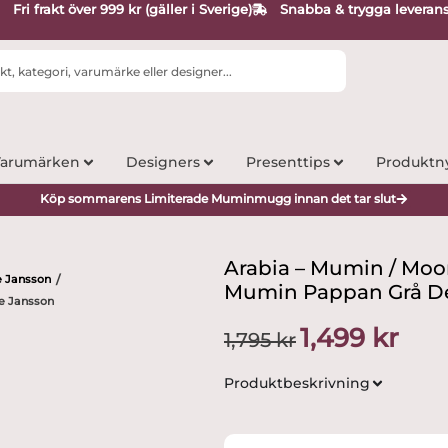
Fri frakt över 999 kr (gäller i Sverige)
Snabba & trygga leveran
arumärken
Designers
Presenttips
Produktn
Köp sommarens Limiterade Muminmugg innan det tar slut
Arabia – Mumin / Moomi
e Jansson
/
Mumin Pappan Grå De
ve Jansson
Det
Det
1,499
kr
1,795
kr
ursprungliga
nuvar
priset
priset
Produktbeskrivning
var:
är:
1,795 kr.
1,499 k