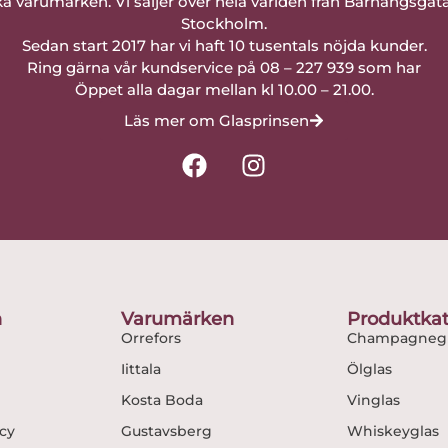
a varumärken. Vi säljer över hela världen från Barnängsgat
Stockholm.
Sedan start 2017 har vi haft 10 tusentals nöjda kunder.
Ring gärna vår kundservice på 08 – 227 939 som har
Öppet alla dagar mellan kl 10.00 – 21.00.
Läs mer om Glasprinsen
F
I
a
n
c
s
e
t
b
a
o
g
o
r
n
Varumärken
Produktkat
k
a
Orrefors
Champagnegl
m
Iittala
Ölglas
Kosta Boda
Vinglas
icy
Gustavsberg
Whiskeyglas