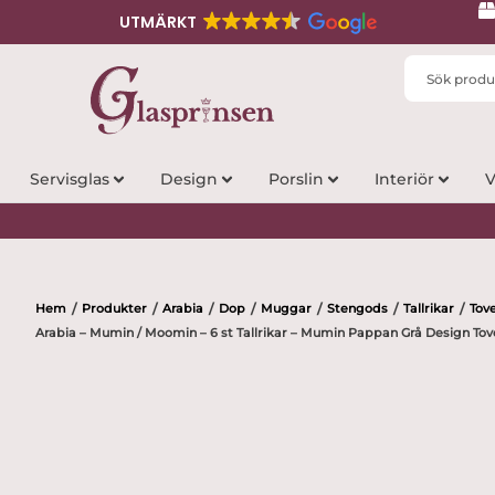
UTMÄRKT
Search
...
Servisglas
Design
Porslin
Interiör
V
Hem
Produkter
Arabia
Dop
Muggar
Stengods
Tallrikar
Tov
/
/
/
/
/
/
/
Arabia – Mumin / Moomin – 6 st Tallrikar – Mumin Pappan Grå Design To