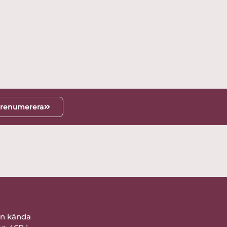
renumerera
ån kända