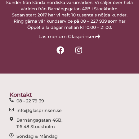
kunder från kända nordiska varumärken. Vi säljer över hela
världen från Barnängsgatan 46B i Stockholm.
Sedan start 2017 har vi haft 10 tusentals nöjda kunder.
Ring gärna vår kundservice på 08 – 227 939 som har
Öppet alla dagar mellan kl 10.00 – 21.00.
Läs mer om Glasprinsen
F
I
a
n
c
s
e
t
b
a
o
g
o
r
Kontakt
k
a
08 - 22 79 39
m
info@glasprinsen.se
Barnängsgatan 46B,
116 48 Stockholm
Söndag & Måndag