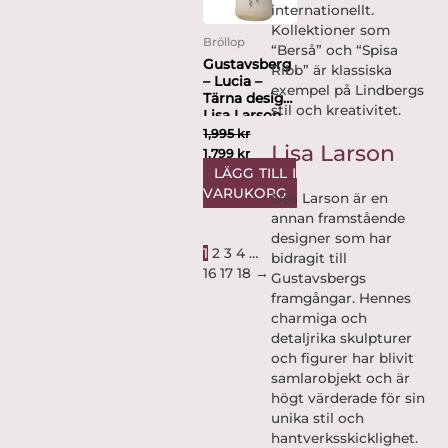
internationellt.
Kollektioner som
Bröllop
“Berså” och “Spisa
Gustavsberg
Ribb” är klassiska
– Lucia –
exempel på Lindbergs
Tärna design
stil och kreativitet.
Lisa Larson
1,995
kr
Lisa Larson
1,799
kr
LÄGG TILL I
VARUKORG
Lisa Larson är en
annan framstående
designer som har
1
2
3
4
…
bidragit till
16
17
18
→
Gustavsbergs
framgångar. Hennes
charmiga och
detaljrika skulpturer
och figurer har blivit
samlarobjekt och är
högt värderade för sin
unika stil och
hantverksskicklighet.