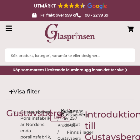
UTMÄRKT
Fri frakt över 999 kr
08 - 22 79 39
Search
...
Köp sommarens Limiterade Muminmugg innan det tar slut
Visa filter
Gustavsberg
Kategori:
Introduktio
Gustavsbergs
Visar 1–15
Hem
Lisa
Gustavsberg
Larson
Porslinsfabrik
av 257
/
till
är Nordens
resultat
Produkter
enda
/
Gustavsber
porslinsfabrik,
Gustavsberg