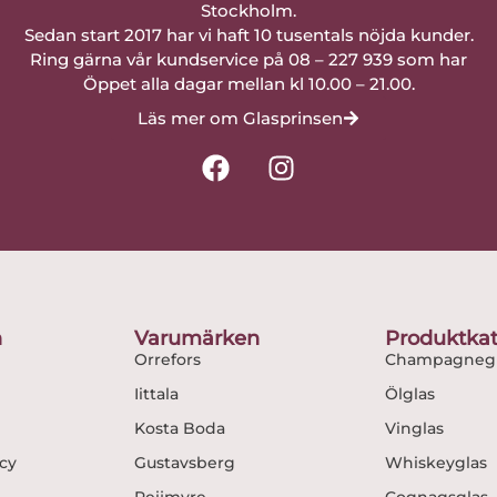
Stockholm.
Sedan start 2017 har vi haft 10 tusentals nöjda kunder.
Ring gärna vår kundservice på 08 – 227 939 som har
Öppet alla dagar mellan kl 10.00 – 21.00.
Läs mer om Glasprinsen
F
I
a
n
c
s
e
t
b
a
o
g
o
r
n
Varumärken
Produktkat
k
a
Orrefors
Champagnegl
m
Iittala
Ölglas
Kosta Boda
Vinglas
icy
Gustavsberg
Whiskeyglas