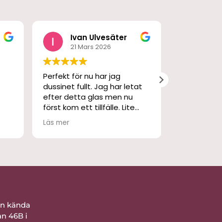
g
Ivan Ulvesäter
M S
21 Mars 2026
3 Ma
Perfekt för nu har jag
En fantasti
dussinet fullt. Jag har letat
och skön p
efter detta glas men nu
har använt 
först kom ett tillfälle. Lite
gångna kall
dyrt men det sved bara en
Läs mer
stund. Snabb leverans och
bra förpackat. Nöjd
ån kända
an 46B i