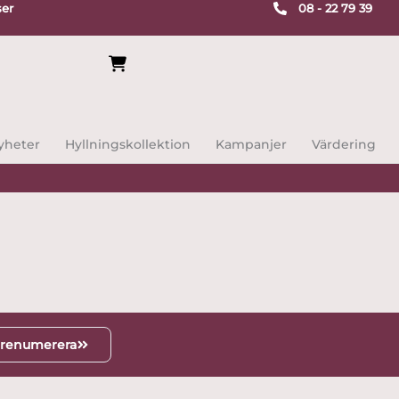
ser
08 - 22 79 39
yheter
Hyllningskollektion
Kampanjer
Värdering
renumerera