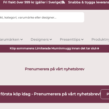
Fri frakt över 999 kr (gäller i Sverige)
Snabba & trygga leveran
arumärken
Designers
Presenttips
Produktn
Köp sommarens Limiterade Muminmugg innan det tar slut
Prenumerera på vårt nyhetsbrev
t första köp idag - Prenumerera på vårt nyhetsbrev!
P