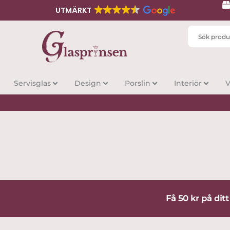
UTMÄRKT
Search
...
Servisglas
Design
Porslin
Interiör
V
Få 50 kr på dit