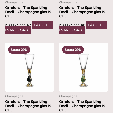
Champagne
Champagne
Orrefors – The Sparkling
Orrefors – The Sparkling
Devil – Champagne glas 19
Devil – Champagne glas 19
CL...
CL...
LÄGG TILL
LÄGG TILL
2,800
kr
1,999
kr
2,800
kr
1,999
kr
I VARUKORG
I VARUKORG
Det
Det
Det
Det
ursprungliga
nuvarande
ursprungliga
nuvarande
Spara 29%
Spara 29%
priset
priset
priset
priset
var:
är:
var:
är:
2,800 kr.
1,999 kr.
2,800 kr.
1,999 kr.
Champagne
Champagne
Orrefors – The Sparkling
Orrefors – The Sparkling
Devil – Champagne glas 19
Devil – Champagne glas 19
CL...
CL...