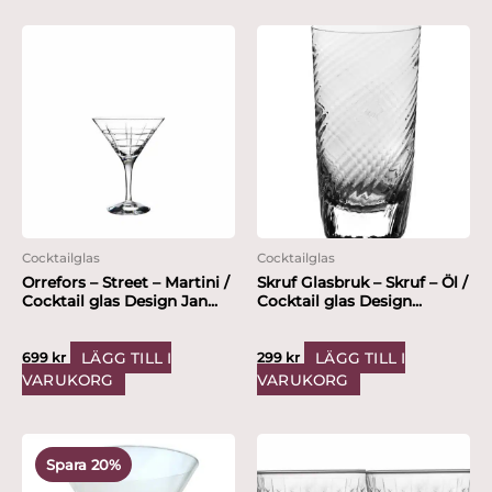
Cocktailglas
Cocktailglas
Orrefors – Street – Martini /
Skruf Glasbruk – Skruf – Öl /
Cocktail glas Design Jan...
Cocktail glas Design...
LÄGG TILL I
LÄGG TILL I
699
kr
299
kr
VARUKORG
VARUKORG
Det
Det
ursprungliga
nuvarande
Spara 20%
priset
priset