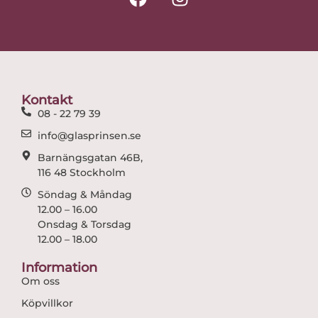
a
n
c
s
e
t
b
a
o
g
o
r
Kontakt
k
a
08 - 22 79 39
m
info@glasprinsen.se
Barnängsgatan 46B,
116 48 Stockholm
Söndag & Måndag
12.00 – 16.00
Onsdag & Torsdag
12.00 – 18.00
Information
Om oss
Köpvillkor