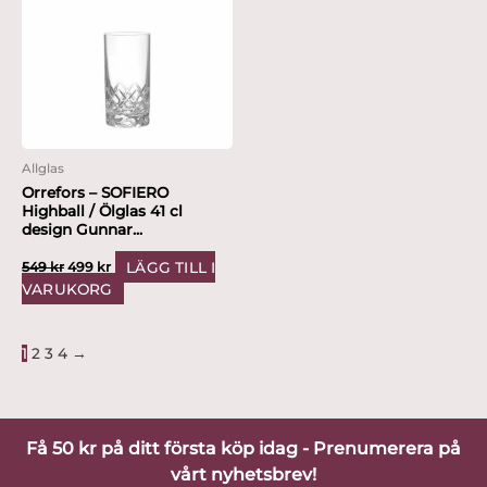
549 kr.
499 kr.
Allglas
Orrefors – SOFIERO
Highball / Ölglas 41 cl
design Gunnar...
LÄGG TILL I
549
kr
499
kr
VARUKORG
1
2
3
4
→
Få 50 kr på ditt första köp idag - Prenumerera på
vårt nyhetsbrev!