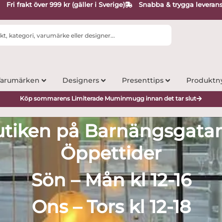
Fri frakt över 999 kr (gäller i Sverige)
Snabba & trygga leveran
arumärken
Designers
Presenttips
Produktn
Köp sommarens Limiterade Muminmugg innan det tar slut
utiken på Barnängsgat
Öppettider
Sön – Mån kl 12-16
Ons – Tors kl 12-18