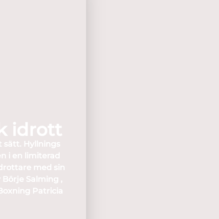
k idrott
 sätt. Hyllnings
n i en limiterad
idrottare med sin
 Börje Salming ,
 Boxning Patricia