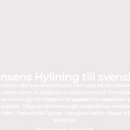
nsens Hyllning till svens
stöttar vårt svenska kulturarv inom glas på ett hållbart
ll svensk idrott är designad av Glasprinsen och framtage
av vinsten går till välgörenhet godkänd av respektive 
stglaset. Följande idrottare ingår i kollektionen Hockey
l Ståhl , Fotboll Nilla Fischer , Handboll Staffan Olsson &
Berghult.
Visa Hyllnings kollektion