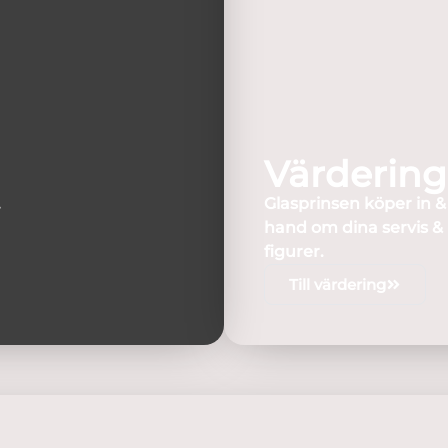
Värdering
.
Glasprinsen köper in 
hand om dina servis &
figurer.
Till värdering