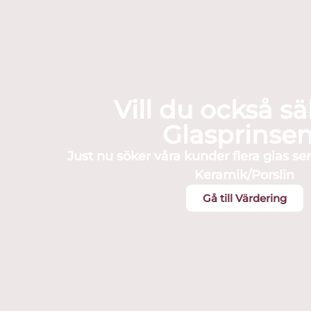
Vill du också sälj
Glasprinse
Just nu söker våra kunder flera glas ser
Keramik/Porslin
Gå till Värdering