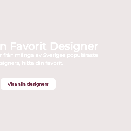
in Favorit Designer
r från många av Sveriges populäraste
signers, hitta din favorit.
Visa alla designers