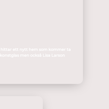
& hittar ett nytt hem som kommer ta
 konstglas men också Lisa Larson