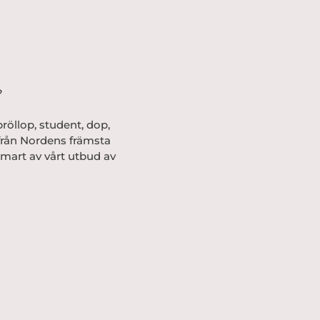
?
röllop, student, dop,
 från Nordens främsta
mart av vårt utbud av