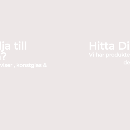
a till
Hitta D
n?
Vi har produkte
de
viser , konstglas &