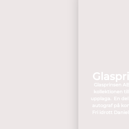
Glaspri
Glasprinsen AB 
kollektionen ti
upplaga. En del 
autograf på kon
Fri idrott Danie