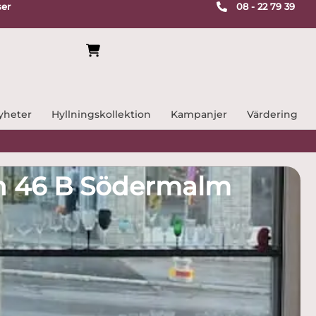
ser
08 - 22 79 39
yheter
Hyllningskollektion
Kampanjer
Värdering
an 46 B Södermalm