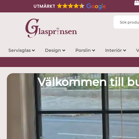
UTMÄRKT
Search
...
Servisglas
Design
Porslin
Interiör
V
Välkommen till b