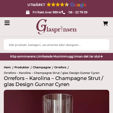
UTMÄRKT
Fri frakt över 999 kr
08 - 22 79 39
Search
...
Köp sommarens Limiterade Muminmugg innan det tar slut
Hem
Produkter
Champagne
Orrefors
/
/
/
/
Orrefors – Karolina – Champagne Strut / glas Design Gunnar Cyren
Orrefors – Karolina – Champagne Strut /
glas Design Gunnar Cyren