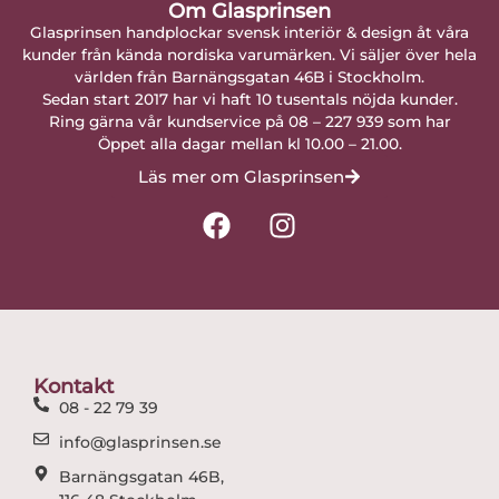
Om Glasprinsen
Glasprinsen handplockar svensk interiör & design åt våra
kunder från kända nordiska varumärken. Vi säljer över hela
världen från Barnängsgatan 46B i Stockholm.
Sedan start 2017 har vi haft 10 tusentals nöjda kunder.
Ring gärna vår kundservice på 08 – 227 939 som har
Öppet alla dagar mellan kl 10.00 – 21.00.
Läs mer om Glasprinsen
F
I
a
n
c
s
e
t
b
a
o
g
o
r
Kontakt
k
a
08 - 22 79 39
m
info@glasprinsen.se
Barnängsgatan 46B,