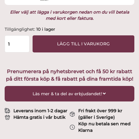
Eller välj att lägga i varukorgen nedan om du vill betala
med kort eller faktura.
Orrefors
Tillgänglighet:
10 i lager
-
Karolina
LÄGG TILL I VARUKORG
-
Champagne
Strut
/
Prenumerera på nyhetsbrevet och få 50 kr rabatt
glas
på ditt första köp & få rabatt på dina framtida köp!
Design
Gunnar
Cyren
Läs mer & ta del av erbjudandet!
mängd
Leverans inom 1-2 dagar
Fri frakt över 999 kr
Hämta gratis i vår butik
(gäller i Sverige)
Köp nu betala sen med
Klarna