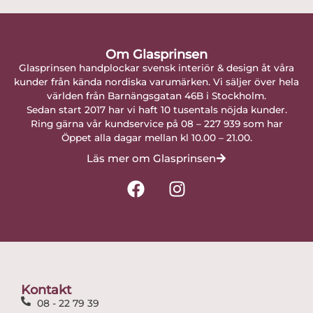
Om Glasprinsen
Glasprinsen handplockar svensk interiör & design åt våra
kunder från kända nordiska varumärken. Vi säljer över hela
världen från Barnängsgatan 46B i Stockholm.
Sedan start 2017 har vi haft 10 tusentals nöjda kunder.
Ring gärna vår kundservice på 08 – 227 939 som har
Öppet alla dagar mellan kl 10.00 – 21.00.
Läs mer om Glasprinsen
F
I
a
n
c
s
e
t
b
a
o
g
o
r
Kontakt
k
a
08 - 22 79 39