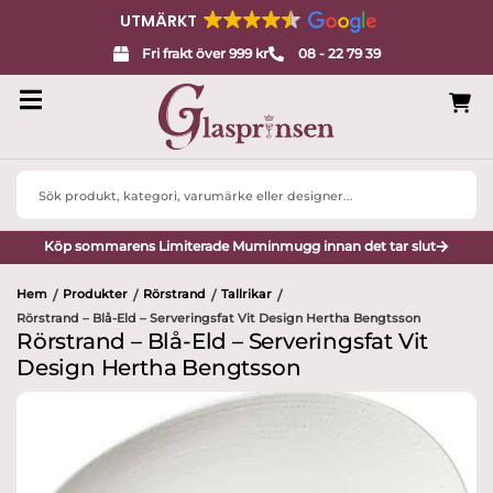
UTMÄRKT
Fri frakt över 999 kr
08 - 22 79 39
Search
...
Köp sommarens Limiterade Muminmugg innan det tar slut
Hem
Produkter
Rörstrand
Tallrikar
/
/
/
/
Rörstrand – Blå-Eld – Serveringsfat Vit Design Hertha Bengtsson
Rörstrand – Blå-Eld – Serveringsfat Vit
Design Hertha Bengtsson