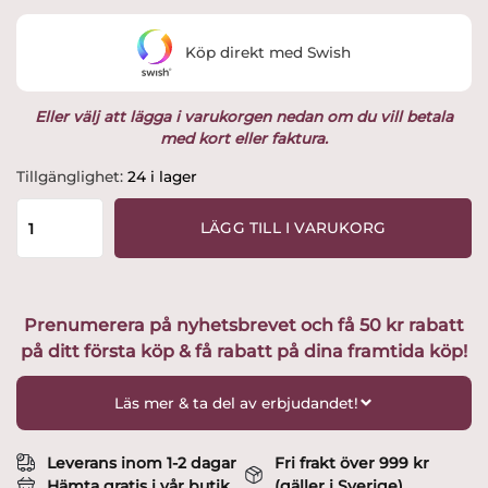
Köp direkt med Swish
Eller välj att lägga i varukorgen nedan om du vill betala
med kort eller faktura.
Rörstrand
Tillgänglighet:
24 i lager
-
Blå-
LÄGG TILL I VARUKORG
Eld
-
Serveringsfat
Vit
Prenumerera på nyhetsbrevet och få 50 kr rabatt
Design
på ditt första köp & få rabatt på dina framtida köp!
Hertha
Bengtsson
mängd
Läs mer & ta del av erbjudandet!
Leverans inom 1-2 dagar
Fri frakt över 999 kr
Hämta gratis i vår butik
(gäller i Sverige)