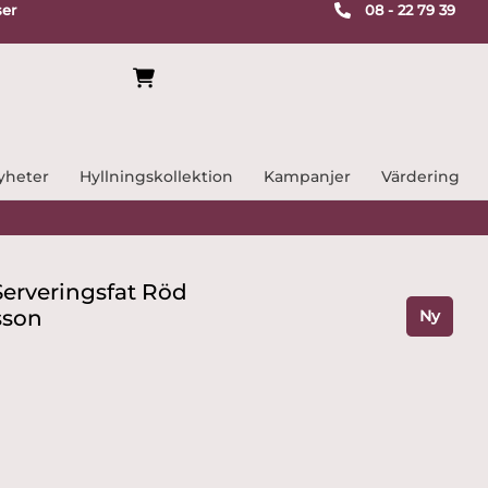
ser
08 - 22 79 39
yheter
Hyllningskollektion
Kampanjer
Värdering
Serveringsfat Röd
sson
Ny