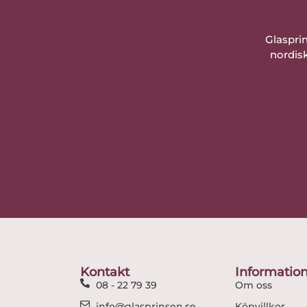
Glaspri
nordisk
Kontakt
Informatio
08 - 22 79 39
Om oss
info@glasprinsen.se
Köpvillkor