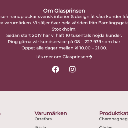
Om Glasprinsen
nsen handplockar svensk interiör & design åt våra kunder fr
a varumärken. Vi säljer över hela världen från Barnängsgat
Stockholm.
Sedan start 2017 har vi haft 10 tusentals nöjda kunder.
Ring gärna vår kundservice på 08 – 227 939 som har
Öppet alla dagar mellan kl 10.00 – 21.00.
Läs mer om Glasprinsen
F
I
a
n
c
s
e
t
b
a
o
g
o
r
n
Varumärken
Produktkat
k
a
Orrefors
Champagnegl
m
Iittala
Ölglas