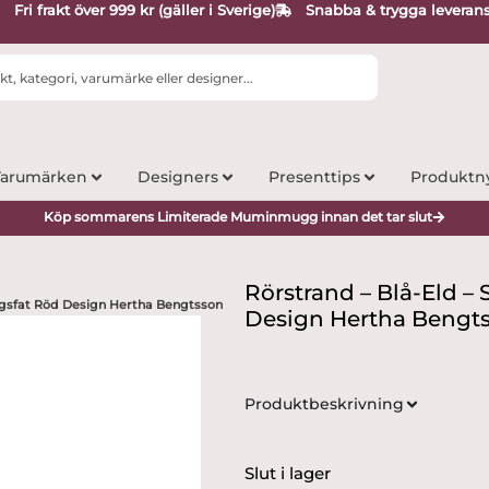
Fri frakt över 999 kr (gäller i Sverige)
Snabba & trygga leveran
arumärken
Designers
Presenttips
Produktn
Köp sommarens Limiterade Muminmugg innan det tar slut
Rörstrand – Blå-Eld – 
ingsfat Röd Design Hertha Bengtsson
Design Hertha Bengt
Produktbeskrivning
Slut i lager