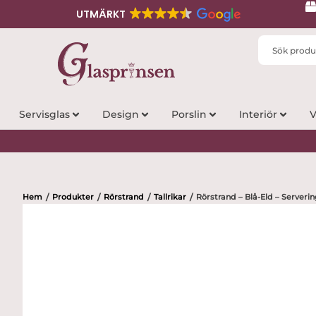
UTMÄRKT
Search
...
Servisglas
Design
Porslin
Interiör
V
Hem
Produkter
Rörstrand
Tallrikar
Rörstrand – Blå-Eld – Server
/
/
/
/