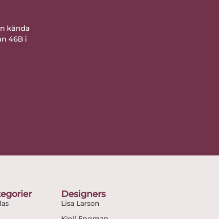
ån kända
an 46B i
egorier
Designers
as
Lisa Larson
Kjell Engman