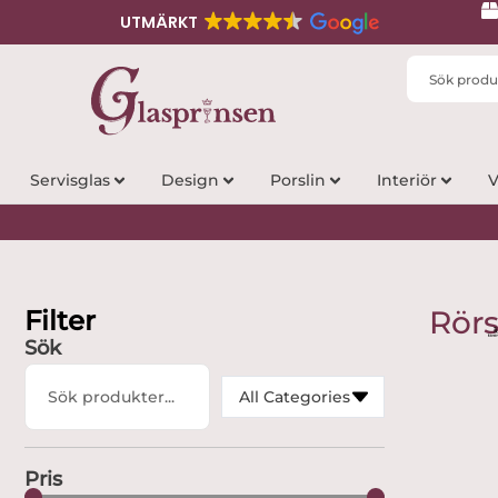
UTMÄRKT
Search
...
Servisglas
Design
Porslin
Interiör
V
Filter
Rör
Sök
Search
All Categories
...
Pris