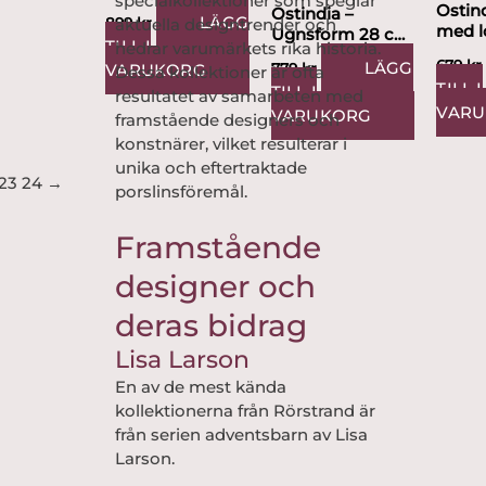
specialkollektioner som speglar
1,5 L Design...
Ostind
Ostindia –
LÄGG
aktuella designtrender och
899
kr
med l
Ugnsform 28 cm
TILL I
hedrar varumärkets rika historia.
Design
rund Design
679
kr
LÄGG
779
kr
VARUKORG
Dessa kollektioner är ofta
Nils...
TILL I
TILL I
resultatet av samarbeten med
VAR
VARUKORG
framstående designers och
konstnärer, vilket resulterar i
unika och eftertraktade
23
24
→
porslinsföremål.
Framstående
designer och
deras bidrag
Lisa Larson
En av de mest kända
kollektionerna från Rörstrand är
från serien adventsbarn av Lisa
Larson.