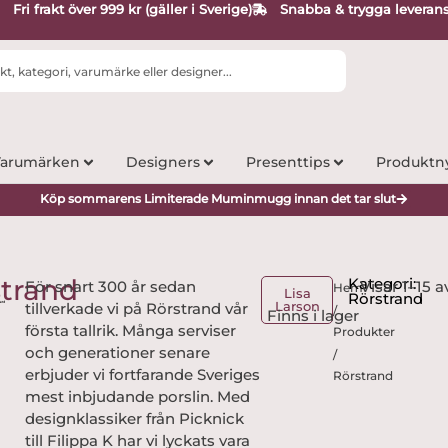
Fri frakt över 999 kr (gäller i Sverige)
Snabba & trygga leveran
arumärken
Designers
Presenttips
Produktn
Köp sommarens Limiterade Muminmugg innan det tar slut
strand
Kategori:
För snart 300 år sedan
Visar 1–15 a
Hem
Lisa
Rörstrand
Larson
tillverkade vi på Rörstrand vår
/
första tallrik. Många serviser
Produkter
och generationer senare
/
erbjuder vi fortfarande Sveriges
Rörstrand
mest inbjudande porslin. Med
designklassiker från Picknick
till Filippa K har vi lyckats vara