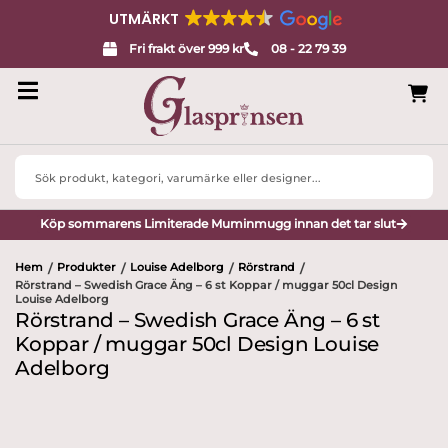
UTMÄRKT
Fri frakt över 999 kr
08 - 22 79 39
Search
...
Köp sommarens Limiterade Muminmugg innan det tar slut
Hem
Produkter
Louise Adelborg
Rörstrand
/
/
/
/
Rörstrand – Swedish Grace Äng – 6 st Koppar / muggar 50cl Design
Louise Adelborg
Rörstrand – Swedish Grace Äng – 6 st
Koppar / muggar 50cl Design Louise
Adelborg