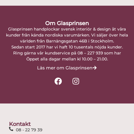
Om Glasprinsen
Glasprinsen handplockar svensk interiör & design åt våra
kunder från kända nordiska varumärken. Vi säljer över hela
världen från Barnängsgatan 46B i Stockholm.
Sedan start 2017 har vi haft 10 tusentals nöjda kunder.
Ring gärna vår kundservice på 08 – 227 939 som har
Öppet alla dagar mellan kl 10.00 – 21.00.
Läs mer om Glasprinsen
F
I
a
n
c
s
e
t
b
a
o
g
o
r
Kontakt
k
a
08 - 22 79 39