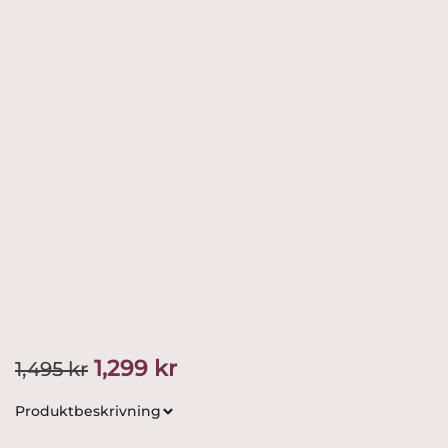
Det
Det
1,299
kr
1,495
kr
ursprungliga
nuvarande
Produktbeskrivning
priset
priset