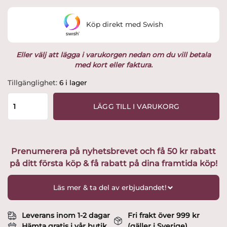
var:
är:
Köp direkt med Swish
1,495 kr.
1,299 kr.
Eller välj att lägga i varukorgen nedan om du vill betala
med kort eller faktura.
Rörstrand
Tillgänglighet:
6 i lager
-
Swedish
LÄGG TILL I VARUKORG
Grace
Äng
-
6
Prenumerera på nyhetsbrevet och få 50 kr rabatt
st
på ditt första köp & få rabatt på dina framtida köp!
Koppar
/
muggar
Läs mer & ta del av erbjudandet!
50cl
Design
Louise
Leverans inom 1-2 dagar
Fri frakt över 999 kr
Adelborg
Hämta gratis i vår butik
(gäller i Sverige)