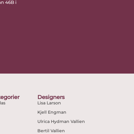
an 46B i
egorier
Designers
as
Lisa Larson
Kjell Engman
Ulrica Hydman Vallien
Bertil Vallien