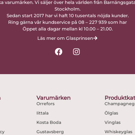
a varumärken. Vi säljer över hela världen från Barnängsgat
Stockholm.
Sedan start 2017 har vi haft 10 tusentals nöjda kunder.
Ring gärna vår kundservice på 08 – 227 939 som har
Öppet alla dagar mellan kl 10.00 – 21.00.
Läs mer om Glasprinsen
F
I
a
n
c
s
e
t
b
a
o
g
o
r
n
Varumärken
Produktkat
k
a
Orrefors
Champagnegl
m
Iittala
Ölglas
Kosta Boda
Vinglas
icy
Gustavsberg
Whiskeyglas