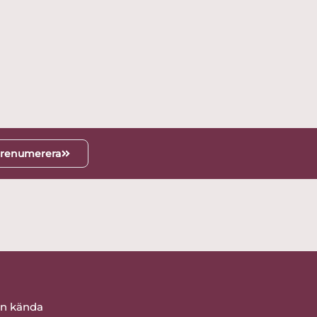
renumerera
ån kända