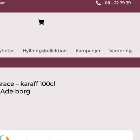
ser
08 - 22 79 39
yheter
Hyllningskollektion
Kampanjer
Värdering
ace – karaff 100cl
e Adelborg