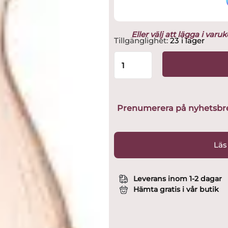
Eller välj att lägga i var
Rörstrand
Tillgänglighet:
23 i lager
-
Swedish
Grace
-
karaff
100cl
Prenumerera på nyhetsbreve
jubilee
Design
Louise
Läs
Adelborg
mängd
Leverans inom 1-2 dagar
Hämta gratis i vår butik