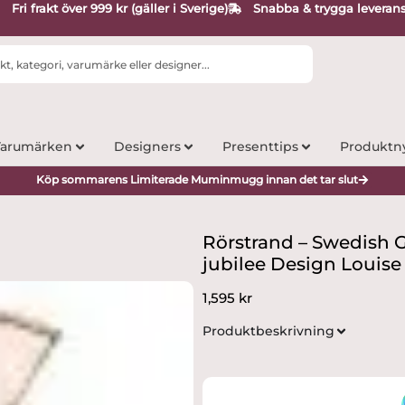
Fri frakt över 999 kr (gäller i Sverige)
Snabba & trygga leveran
arumärken
Designers
Presenttips
Produktn
Köp sommarens Limiterade Muminmugg innan det tar slut
Rörstrand – Swedish Gr
jubilee Design Louis
1,595
kr
Produktbeskrivning