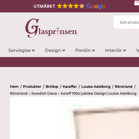
UTMÄRKT
Search
...
Servisglas
Design
Porslin
Interiör
V
Hem
Produkter
Bröllop
Karaffer
Louise Adelborg
Rörstrand
/
/
/
/
/
/
Rörstrand – Swedish Grace – karaff 100cl jubilee Design Louise Adelborg