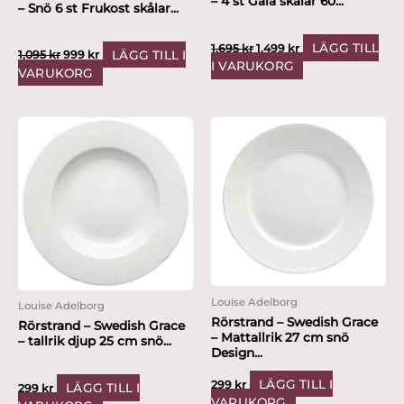
– 4 st Gala skålar 60...
– Snö 6 st Frukost skålar...
LÄGG TILL
1,695
kr
1,499
kr
LÄGG TILL I
1,095
kr
999
kr
I VARUKORG
VARUKORG
Louise Adelborg
Louise Adelborg
Rörstrand – Swedish Grace
Rörstrand – Swedish Grace
– Mattallrik 27 cm snö
– tallrik djup 25 cm snö...
Design...
LÄGG TILL I
299
kr
LÄGG TILL I
299
kr
VARUKORG