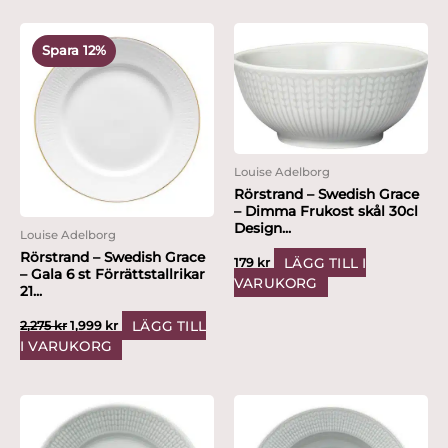
Det
Det
ursprungliga
nuvarande
Spara 12%
priset
priset
var:
är:
2,275 kr.
1,999 kr.
Louise Adelborg
Rörstrand – Swedish Grace
– Dimma Frukost skål 30cl
Design...
Louise Adelborg
Rörstrand – Swedish Grace
LÄGG TILL I
179
kr
– Gala 6 st Förrättstallrikar
VARUKORG
21...
LÄGG TILL
2,275
kr
1,999
kr
I VARUKORG