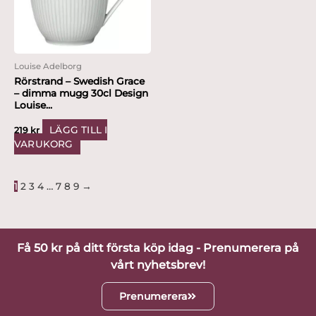
Louise Adelborg
Rörstrand – Swedish Grace
– dimma mugg 30cl Design
Louise...
LÄGG TILL I
219
kr
VARUKORG
1
2
3
4
…
7
8
9
→
Få 50 kr på ditt första köp idag - Prenumerera på
vårt nyhetsbrev!
Prenumerera