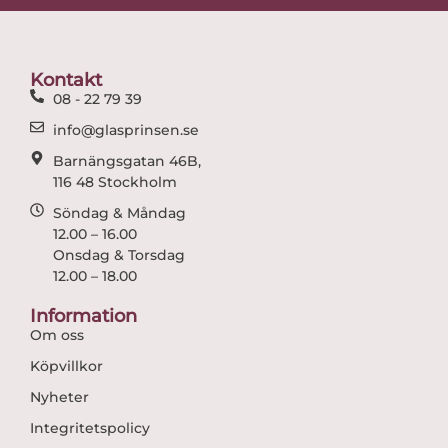
b
a
o
g
o
r
Kontakt
k
a
08 - 22 79 39
m
info@glasprinsen.se
Barnängsgatan 46B,
116 48 Stockholm
Söndag & Måndag
12.00 – 16.00
Onsdag & Torsdag
12.00 – 18.00
Information
Om oss
Köpvillkor
Nyheter
Integritetspolicy