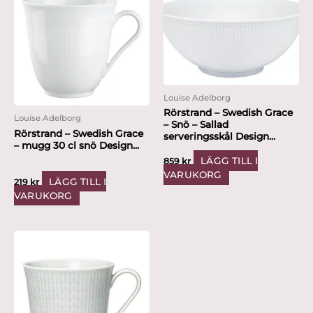
Louise Adelborg
Rörstrand – Swedish Grace
Louise Adelborg
– Snö – Sallad
Rörstrand – Swedish Grace
serveringsskål Design...
– mugg 30 cl snö Design...
LÄGG TILL I
859
kr
VARUKORG
LÄGG TILL I
219
kr
VARUKORG