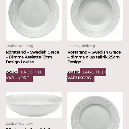
Louise Adelborg
Louise Adelborg
Rörstrand – Swedish Grace
Rörstrand – Swedish Grace
– Dimma Assiette 17cm
– dimma djup tallrik 25cm
Design Louise...
Design...
LÄGG TILL I
LÄGG TILL I
249
kr
299
kr
VARUKORG
VARUKORG
Louise Adelborg