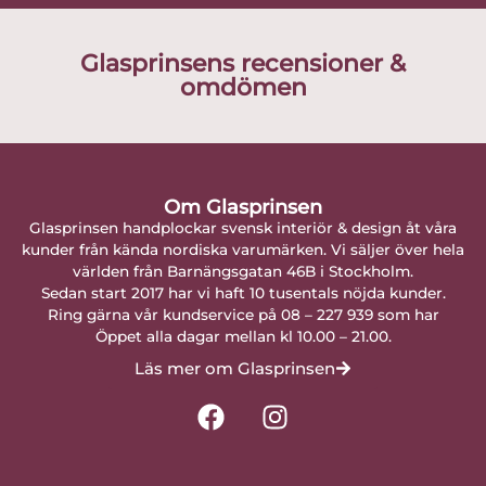
Glasprinsens recensioner &
omdömen
Om Glasprinsen
Glasprinsen handplockar svensk interiör & design åt våra
kunder från kända nordiska varumärken. Vi säljer över hela
världen från Barnängsgatan 46B i Stockholm.
Sedan start 2017 har vi haft 10 tusentals nöjda kunder.
Ring gärna vår kundservice på 08 – 227 939 som har
Öppet alla dagar mellan kl 10.00 – 21.00.
Läs mer om Glasprinsen
F
I
a
n
c
s
e
t