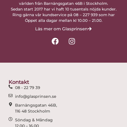
världen från Barnängsgatan 46B i Stockholm.
Sedan start 2017 har vi haft 10 tusentals nöjda kunder.
Ring gärna vår kundservice på 08 – 227 939 som har
Öppet alla dagar mellan kl 10.00 – 21.00.
Läs mer om Glasprinsen
F
I
a
n
c
s
e
t
b
a
o
g
o
r
Kontakt
k
a
08 - 22 79 39
m
info@glasprinsen.se
Barnängsgatan 46B,
116 48 Stockholm
Söndag & Måndag
12.00 – 16.00