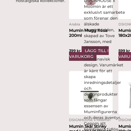
nostalgiska kollektioner.
DSIGNHOUSE x
Moomin är ett
exklusivt samarbete
som förenar den
älskade
Arabia
DSIGN
Muminvärlden,
Mumin Mugg Rosa
Mumin
200ml
180x2
skapad av Tove
Jansson, med
elegant och
LÄGG TILL I
399
kr
599
kr
modern
VARUKORG
VARU
skandinavisk
design. Varumärket
är känt för att
skapa
inredningsdetaljer
och
designprodukter
som fångar
essensen av
Muminfigurerna
och deras äventyr.
DSIGNHOUSE x Moomin
DSIGN
Genom att
Mumin Skål Stinky
Mumin
kombinera tidlös