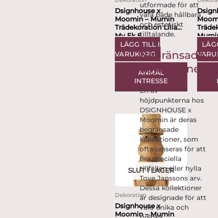
Dekoration
Dekora
utformade för att
Dsignhouse x
Dsign
vara både hållbara
Moomin – Mumin
Moom
och estetiskt
Trädekoration Lilla
Träde
tilltalande.
My Ek 8...
Mumi
cm
LÄGG TILL I
LÄGG
Begränsade
VARUKORG
VARU
kollektioner
ANMÄL
INTRESSE
En av
höjdpunkterna hos
DSIGNHOUSE x
Moomin är deras
begränsade
kollektioner, som
ofta lanseras för att
fira speciella
tillfällen eller hylla
SLUT I LAGER
Tove Janssons arv.
Dessa kollektioner
Dekoration
är designade för att
Dsignhouse x
vara unika och
Moomin – Mumin
tidlösa