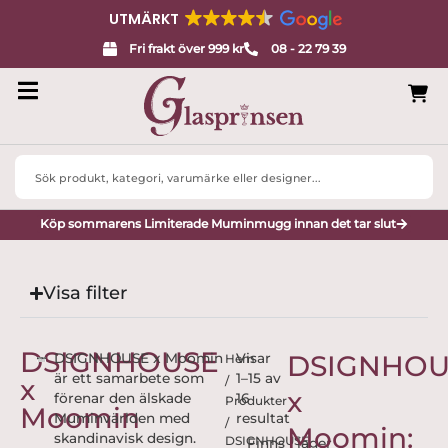
UTMÄRKT
Fri frakt över 999 kr
08 - 22 79 39
Search
...
Köp sommarens Limiterade Muminmugg innan det tar slut
Visa filter
DSIGNHOUSE
DSIGNHOU
DSIGNHOUSE x Moomin
Visar
Hem
är ett samarbete som
1–15 av
x
/
x
förenar den älskade
16
Produkter
Moomin
Muminvärlden med
resultat
/
Moomin:
skandinavisk design.
DSIGNHOUSE