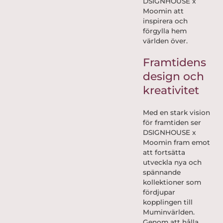
DSIGNHOUSE x
Moomin att
inspirera och
förgylla hem
världen över.
Framtidens
design och
kreativitet
Med en stark vision
för framtiden ser
DSIGNHOUSE x
Moomin fram emot
att fortsätta
utveckla nya och
spännande
kollektioner som
fördjupar
kopplingen till
Muminvärlden.
Genom att hålla