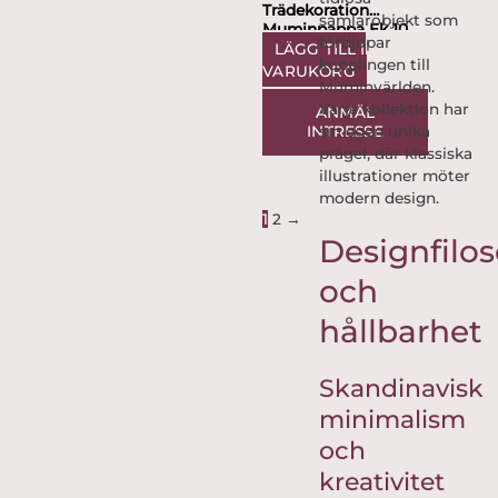
Trädekoration
samlarobjekt som
Muminpappa Ek 10
fördjupar
cm
LÄGG TILL I
kopplingen till
VARUKORG
Muminvärlden.
Varje kollektion har
ANMÄL
sin egen unika
INTRESSE
prägel, där klassiska
illustrationer möter
modern design.
1
2
→
Designfilos
och
hållbarhet
Skandinavisk
minimalism
och
kreativitet