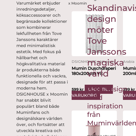
Varumärket erbjuder
x Moomin
Skandinavi
inredningsdetaljer,
köksaccessoarer och
design
begränsade kollektioner
möter
som kombinerar
lekfullheten från Tove
Tove
Janssons karaktärer
med minimalistisk
Janssons
estetik. Med fokus på
hållbarhet och
magiska
DSIGNHOUSE x Moomin
Arabia
högkvalitativa material
Mumin Duschdraperi
Mumin
är produkterna både
värld
180x200cm Vit
200m
funktionella och vackra,
designade för att passa i
Unik design
moderna hem.
LÄGG TILL I
599
kr
399
kr
DSIGNHOUSE x Moomin
VARUKORG
VARU
med
har snabbt blivit
inspiration
populärt bland både
Muminfans och
från
designälskare världen
Muminvärlde
över, och fortsätter att
utveckla kreativa och