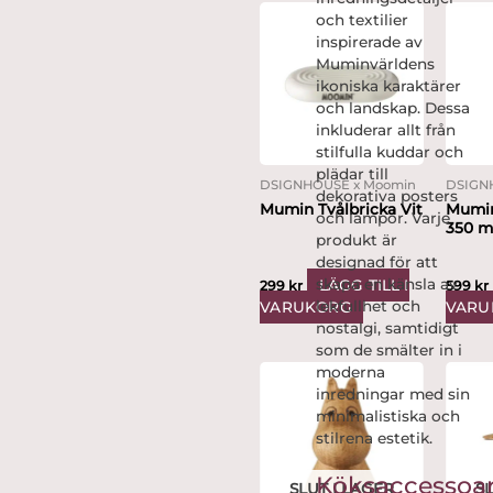
och textilier
inspirerade av
Muminvärldens
ikoniska karaktärer
och landskap. Dessa
inkluderar allt från
stilfulla kuddar och
plädar till
DSIGNHOUSE x Moomin
DSIGN
dekorativa posters
Mumin Tvålbricka Vit
Mumi
och lampor. Varje
350 m
produkt är
designad för att
skapa en känsla av
LÄGG TILL I
299
kr
599
kr
lekfullhet och
VARUKORG
VARU
nostalgi, samtidigt
som de smälter in i
moderna
inredningar med sin
minimalistiska och
stilrena estetik.
Köksaccessoa
SLUT I LAGER
SL