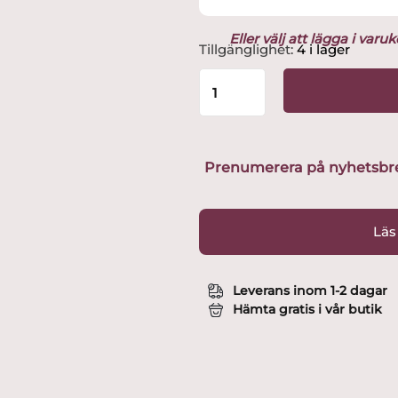
Eller välj att lägga i var
Mumin
Tillgänglighet:
4 i lager
Duschdraperi
180x200cm
Vit
mängd
Prenumerera på nyhetsbreve
Läs
Leverans inom 1-2 dagar
Hämta gratis i vår butik