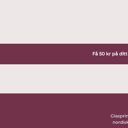
Få 50 kr på dit
Glaspri
nordisk