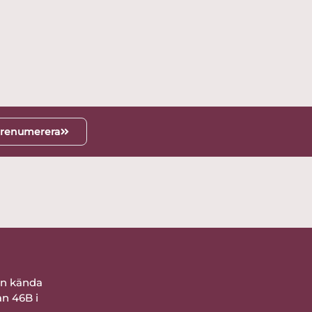
renumerera
ån kända
an 46B i