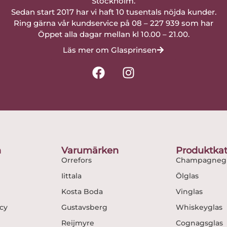
Stockholm.
Sedan start 2017 har vi haft 10 tusentals nöjda kunder.
Ring gärna vår kundservice på 08 – 227 939 som har
Öppet alla dagar mellan kl 10.00 – 21.00.
Läs mer om Glasprinsen
F
I
a
n
c
s
e
t
b
a
o
g
o
r
n
Varumärken
Produktkat
k
a
Orrefors
Champagnegl
m
Iittala
Ölglas
Kosta Boda
Vinglas
icy
Gustavsberg
Whiskeyglas
Reijmyre
Cognagsglas