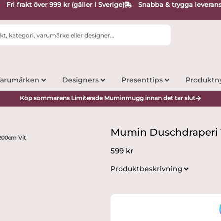
Fri frakt över 999 kr (gäller i Sverige)
Snabba & trygga leveran
arumärken
Designers
Presenttips
Produktn
Köp sommarens Limiterade Muminmugg innan det tar slut
Mumin Duschdraperi 
200cm Vit
599
kr
Produktbeskrivning