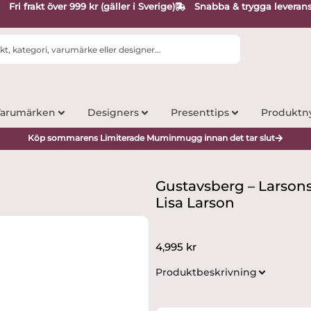
Fri frakt över 999 kr (gäller i Sverige)
Snabba & trygga leveran
arumärken
Designers
Presenttips
Produktn
Köp sommarens Limiterade Muminmugg innan det tar slut
Gustavsberg – Larsons
Lisa Larson
4,995
kr
Produktbeskrivning