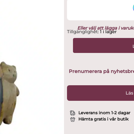
Eller välj att lägga i var
Gustavsberg
Tillgänglighet:
1 i lager
-
Larsons
Ungar
-
Malin
design
Prenumerera på nyhetsbreve
Lisa
Larson
mängd
Läs
Leverans inom 1-2 dagar
Hämta gratis i vår butik