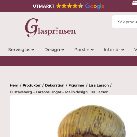
UTMÄRKT
Search
...
Servisglas
Design
Porslin
Interiör
V
Hem
Produkter
Dekoration
Figuriner
Lisa Larson
/
/
/
/
/
Gustavsberg – Larsons Ungar – Malin design Lisa Larson