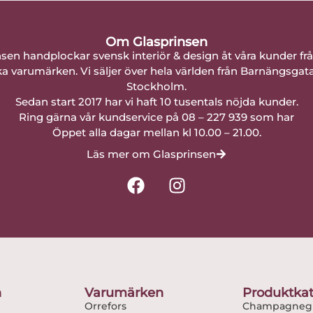
Om Glasprinsen
nsen handplockar svensk interiör & design åt våra kunder fr
a varumärken. Vi säljer över hela världen från Barnängsgat
Stockholm.
Sedan start 2017 har vi haft 10 tusentals nöjda kunder.
Ring gärna vår kundservice på 08 – 227 939 som har
Öppet alla dagar mellan kl 10.00 – 21.00.
Läs mer om Glasprinsen
F
I
a
n
c
s
e
t
b
a
o
g
o
r
n
Varumärken
Produktkat
k
a
Orrefors
Champagnegl