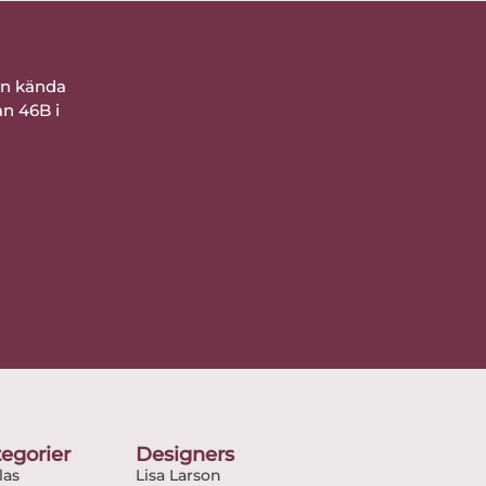
ån kända
an 46B i
egorier
Designers
as
Lisa Larson