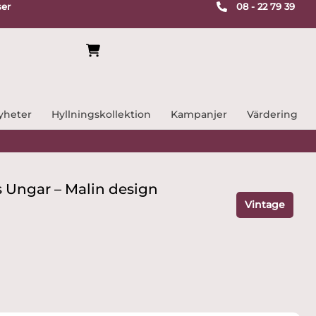
ser
08 - 22 79 39
yheter
Hyllningskollektion
Kampanjer
Värdering
 Ungar – Malin design
Vintage