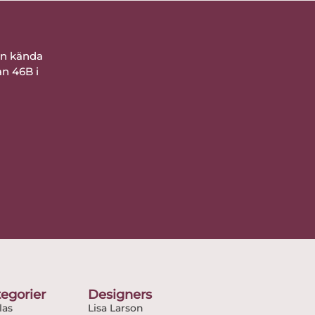
ån kända
an 46B i
egorier
Designers
as
Lisa Larson