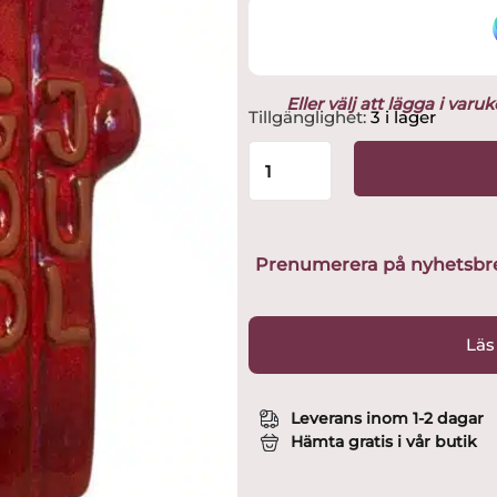
Eller välj att lägga i var
Nittsjö
Tillgänglighet:
3 i lager
-
Tomtar
-
LuvNisse
med
skidor
Prenumerera på nyhetsbreve
God
Jul
Design
Läs
Elaine
Westh
mängd
Leverans inom 1-2 dagar
Hämta gratis i vår butik