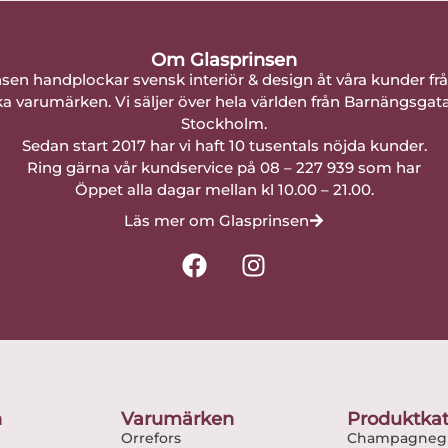
Om Glasprinsen
nsen handplockar svensk interiör & design åt våra kunder fr
a varumärken. Vi säljer över hela världen från Barnängsgat
Stockholm.
Sedan start 2017 har vi haft 10 tusentals nöjda kunder.
Ring gärna vår kundservice på 08 – 227 939 som har
Öppet alla dagar mellan kl 10.00 – 21.00.
Läs mer om Glasprinsen
F
I
a
n
c
s
e
t
b
a
o
g
o
r
n
Varumärken
Produktkat
k
a
Orrefors
Champagnegl