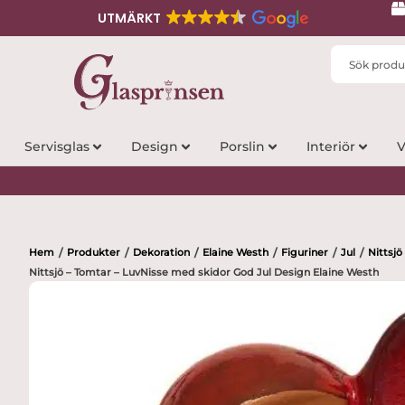
UTMÄRKT
Search
...
Servisglas
Design
Porslin
Interiör
V
Hem
Produkter
Dekoration
Elaine Westh
Figuriner
Jul
Nittsjö
/
/
/
/
/
/
Nittsjö – Tomtar – LuvNisse med skidor God Jul Design Elaine Westh