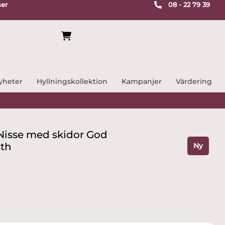
ser
08 - 22 79 39
yheter
Hyllningskollektion
Kampanjer
Värdering
vNisse med skidor God
sth
Ny