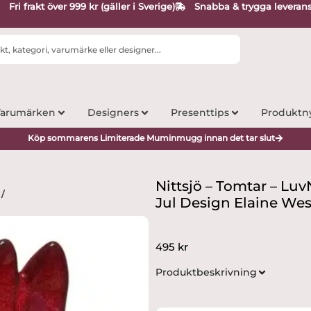
Fri frakt över 999 kr (gäller i Sverige)
Snabba & trygga leveran
arumärken
Designers
Presenttips
Produktn
Köp sommarens Limiterade Muminmugg innan det tar slut
Nittsjö – Tomtar – Lu
/
Jul Design Elaine We
495
kr
Produktbeskrivning