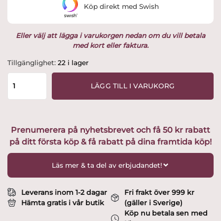
Köp direkt med Swish
249 kr.
204.69 kr.
Eller välj att lägga i varukorgen nedan om du vill betala
med kort eller faktura.
Snöstjärna
Tillgänglighet:
22 i lager
Dubbelväggad
Glas
LÄGG TILL I VARUKORG
2-
pack
mängd
Prenumerera på nyhetsbrevet och få 50 kr rabatt
på ditt första köp & få rabatt på dina framtida köp!
Läs mer & ta del av erbjudandet!
Leverans inom 1-2 dagar
Fri frakt över 999 kr
Hämta gratis i vår butik
(gäller i Sverige)
Köp nu betala sen med