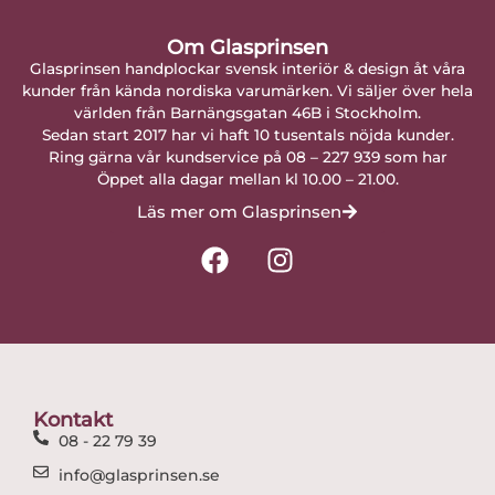
Om Glasprinsen
Glasprinsen handplockar svensk interiör & design åt våra
kunder från kända nordiska varumärken. Vi säljer över hela
världen från Barnängsgatan 46B i Stockholm.
Sedan start 2017 har vi haft 10 tusentals nöjda kunder.
Ring gärna vår kundservice på 08 – 227 939 som har
Öppet alla dagar mellan kl 10.00 – 21.00.
Läs mer om Glasprinsen
F
I
a
n
c
s
e
t
b
a
o
g
o
r
Kontakt
k
a
08 - 22 79 39
m
info@glasprinsen.se