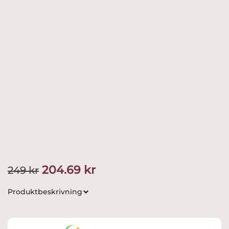
Det
Det
204.69
kr
249
kr
ursprungliga
nuvarande
Produktbeskrivning
priset
priset
var:
är: