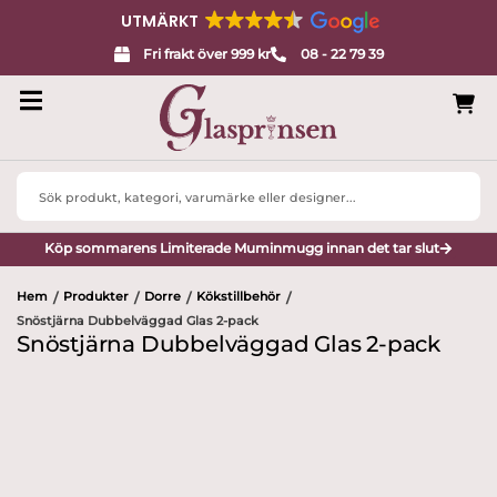
UTMÄRKT
Fri frakt över 999 kr
08 - 22 79 39
Search
...
Köp sommarens Limiterade Muminmugg innan det tar slut
Hem
Produkter
Dorre
Kökstillbehör
/
/
/
/
Snöstjärna Dubbelväggad Glas 2-pack
Snöstjärna Dubbelväggad Glas 2-pack