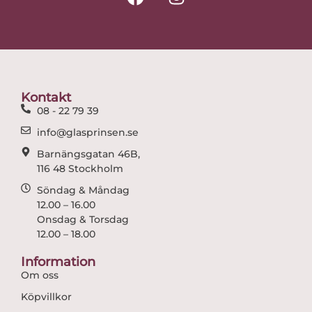
a
n
c
s
e
t
b
a
o
g
o
r
Kontakt
k
a
08 - 22 79 39
m
info@glasprinsen.se
Barnängsgatan 46B,
116 48 Stockholm
Söndag & Måndag
12.00 – 16.00
Onsdag & Torsdag
12.00 – 18.00
Information
Om oss
Köpvillkor