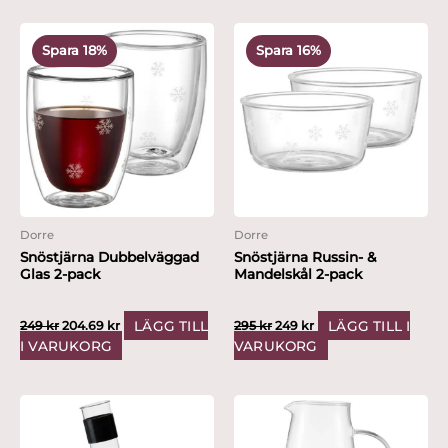
Det
Det
Det
Det
ursprungliga
nuvarande
ursprungliga
nuvarande
Spara 18%
Spara 16%
priset
priset
priset
priset
var:
är:
var:
är:
249 kr.
204.69 kr.
295 kr.
249 kr.
Dorre
Dorre
Snöstjärna Dubbelväggad
Snöstjärna Russin- &
Glas 2-pack
Mandelskål 2-pack
LÄGG TILL
LÄGG TILL I
249
kr
204.69
kr
295
kr
249
kr
I VARUKORG
VARUKORG