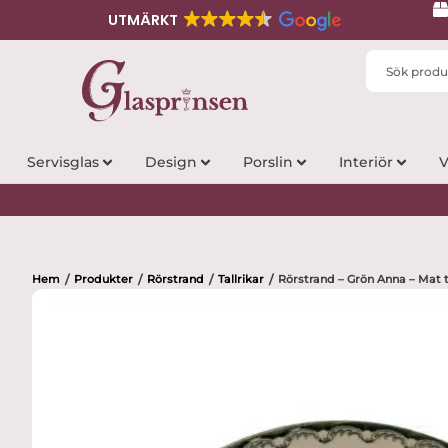
UTMÄRKT
Search
...
Servisglas
Design
Porslin
Interiör
V
Hem
Produkter
Rörstrand
Tallrikar
Rörstrand – Grön Anna – Mat t
/
/
/
/