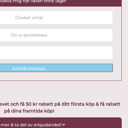
takta mig när varan finns lager
Anmäl intresse
t och få 50 kr rabatt på ditt första köp & få rabatt
på dina framtida köp!
 mer & ta del av erbjudandet!