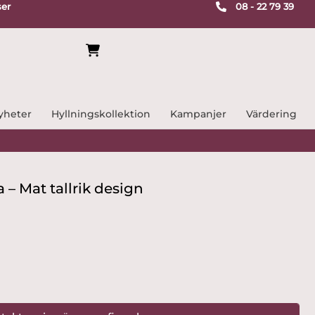
ser
08 - 22 79 39
yheter
Hyllningskollektion
Kampanjer
Värdering
 – Mat tallrik design