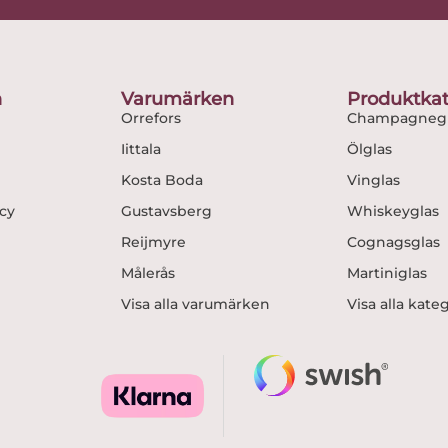
e
t
b
a
o
g
o
r
n
Varumärken
Produktkat
k
a
Orrefors
Champagnegl
m
Iittala
Ölglas
Kosta Boda
Vinglas
icy
Gustavsberg
Whiskeyglas
Reijmyre
Cognagsglas
Målerås
Martiniglas
Visa alla varumärken
Visa alla kate