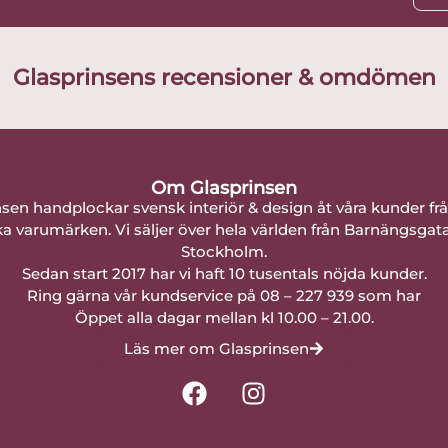
Glasprinsens recensioner & omdömen
Om Glasprinsen
nsen handplockar svensk interiör & design åt våra kunder fr
a varumärken. Vi säljer över hela världen från Barnängsgat
Stockholm.
Sedan start 2017 har vi haft 10 tusentals nöjda kunder.
Ring gärna vår kundservice på 08 – 227 939 som har
Öppet alla dagar mellan kl 10.00 – 21.00.
Läs mer om Glasprinsen
F
I
a
n
c
s