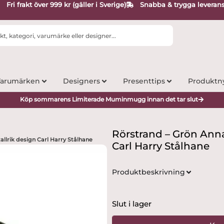
Fri frakt över 999 kr (gäller i Sverige)
Snabba & trygga leveran
arumärken
Designers
Presenttips
Produktn
Köp sommarens Limiterade Muminmugg innan det tar slut
Rörstrand – Grön Anna
allrik design Carl Harry Stålhane
Carl Harry Stålhane
Produktbeskrivning
Slut i lager