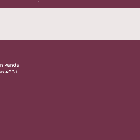
ån kända
an 46B i