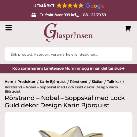
UTMÄRKT
Fri frakt över 999 kr
08 - 22 79 39
Search
...
Köp sommarens Limiterade Muminmugg innan det tar slut
Hem
Produkter
Karin Björquist
Rörstrand
Skålar
Tallrikar
/
/
/
/
/
/
Rörstrand – Nobel – Soppskål med Lock Guld dekor Design Karin
Björquist
Rörstrand – Nobel – Soppskål med Lock
Guld dekor Design Karin Björquist