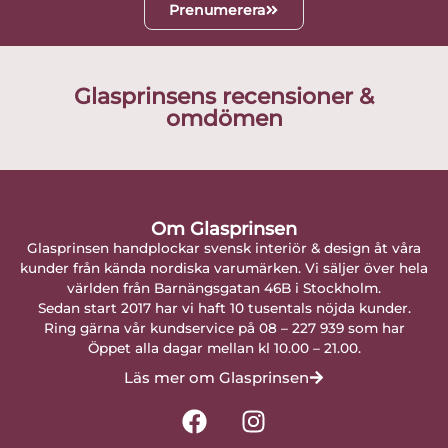
Prenumerera
Glasprinsens recensioner &
omdömen
Om Glasprinsen
Glasprinsen handplockar svensk interiör & design åt våra
kunder från kända nordiska varumärken. Vi säljer över hela
världen från Barnängsgatan 46B i Stockholm.
Sedan start 2017 har vi haft 10 tusentals nöjda kunder.
Ring gärna vår kundservice på 08 – 227 939 som har
Öppet alla dagar mellan kl 10.00 – 21.00.
Läs mer om Glasprinsen
F
I
a
n