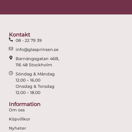
c
s
e
t
b
a
o
g
o
r
Kontakt
k
a
08 - 22 79 39
m
info@glasprinsen.se
Barnängsgatan 46B,
116 48 Stockholm
Söndag & Måndag
12.00 – 16.00
Onsdag & Torsdag
12.00 – 18.00
Information
Om oss
Köpvillkor
Nyheter