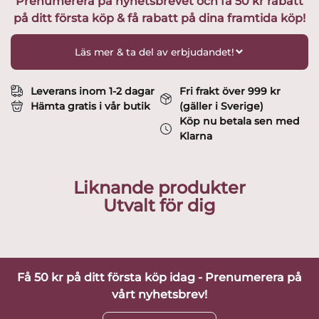
Prenumerera på nyhetsbrevet och få 50 kr rabatt
Guld
på ditt första köp & få rabatt på dina framtida köp!
dekor
Design
Karin
Läs mer & ta del av erbjudandet!
Björquist
mängd
Leverans inom 1-2 dagar
Fri frakt över 999 kr
Hämta gratis i vår butik
(gäller i Sverige)
Köp nu betala sen med
Klarna
Liknande produkter
Utvalt för dig
Få 50 kr på ditt första köp idag - Prenumerera på
vårt nyhetsbrev!