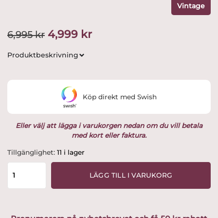
Vintage
Det
Det
4,999
kr
6,995
kr
ursprungliga
nuvarande
Produktbeskrivning
priset
priset
var:
är:
Köp direkt med Swish
6,995 kr.
4,999 kr.
Eller välj att lägga i varukorgen nedan om du vill betala
med kort eller faktura.
Rörstrand
Tillgänglighet:
11 i lager
-
Nobel
LÄGG TILL I VARUKORG
-
Soppskål
med
Lock