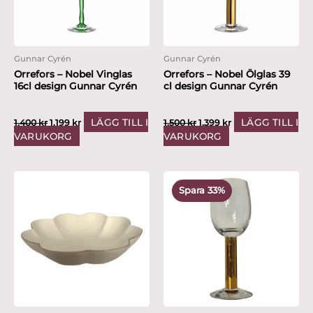
Gunnar Cyrén
Gunnar Cyrén
Orrefors – Nobel Vinglas
Orrefors – Nobel Ölglas 39
16cl design Gunnar Cyrén
cl design Gunnar Cyrén
LÄGG TILL I
LÄGG TILL I
1,400
kr
1,199
kr
1,500
kr
1,399
kr
VARUKORG
VARUKORG
Det
Det
ursprungliga
nuvarande
Spara 33%
priset
priset
var:
är:
1,500 kr.
999 kr.