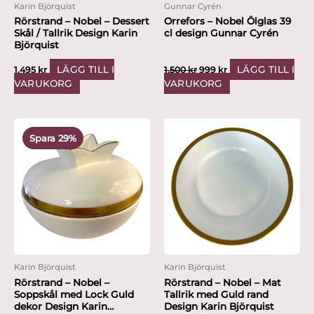
Karin Björquist
Gunnar Cyrén
Rörstrand – Nobel – Dessert
Orrefors – Nobel Ölglas 39
Skål / Tallrik Design Karin
cl design Gunnar Cyrén
Björquist
LÄGG TILL I
LÄGG TILL I
1,495
kr
1,500
kr
999
kr
VARUKORG
VARUKORG
Det
Det
ursprungliga
nuvarande
Spara 29%
priset
priset
var:
är:
6,995 kr.
4,999 kr.
Karin Björquist
Karin Björquist
Rörstrand – Nobel –
Rörstrand – Nobel – Mat
Soppskål med Lock Guld
Tallrik med Guld rand
dekor Design Karin
Design Karin Björquist