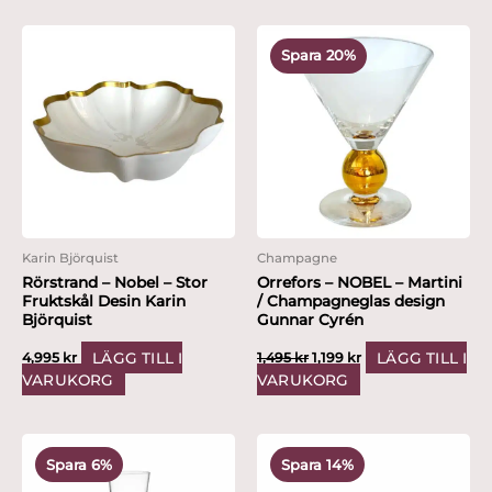
Det
Det
ursprungliga
nuvarande
Spara 20%
priset
priset
var:
är:
1,495 kr.
1,199 kr.
Karin Björquist
Champagne
Rörstrand – Nobel – Stor
Orrefors – NOBEL – Martini
Fruktskål Desin Karin
/ Champagneglas design
Björquist
Gunnar Cyrén
LÄGG TILL I
LÄGG TILL I
4,995
kr
1,495
kr
1,199
kr
VARUKORG
VARUKORG
Det
Det
Det
Det
ursprungliga
nuvarande
ursprungliga
nuvarande
Spara 6%
Spara 14%
priset
priset
priset
priset