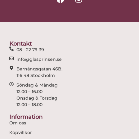
a
n
c
s
e
t
b
a
o
g
o
r
Kontakt
k
a
08 - 22 79 39
m
info@glasprinsen.se
Barnängsgatan 46B,
116 48 Stockholm
Söndag & Måndag
12.00 – 16.00
Onsdag & Torsdag
12.00 – 18.00
Information
Om oss
Köpvillkor