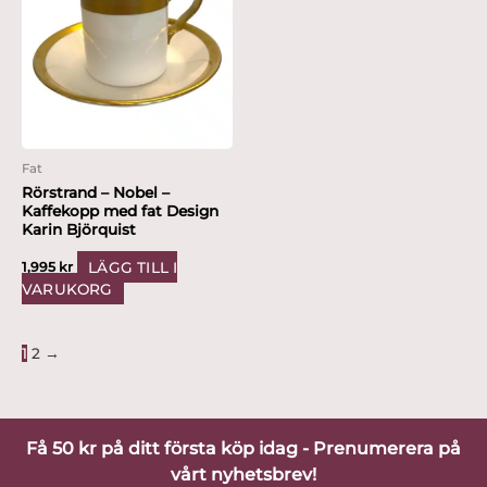
Fat
Rörstrand – Nobel –
Kaffekopp med fat Design
Karin Björquist
LÄGG TILL I
1,995
kr
VARUKORG
1
2
→
Få 50 kr på ditt första köp idag - Prenumerera på
vårt nyhetsbrev!