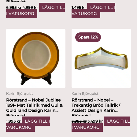
Björquist
LÄGG TILL
LÄGG TILL I
6,995
kr
4,999
kr
1,495
kr
I VARUKORG
VARUKORG
Det
Det
ursprungliga
nuvarande
Spara 12%
priset
priset
var:
är:
3,995 kr.
3,499 kr.
Karin Björquist
Karin Björquist
Rörstrand – Nobel Jubilee
Rörstrand – Nobel –
1991- Mat Tallrik med Gul &
Trekantig Bröd Tallrik /
Guld rand Design Karin
Assiett Design Karin
Björquist
Björquist
LÄGG TILL I
LÄGG TILL
1,995
kr
3,995
kr
3,499
kr
VARUKORG
I VARUKORG