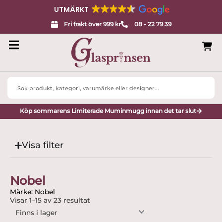
UTMÄRKT
Fri frakt över 999 kr
08 - 22 79 39
Search
...
Köp sommarens Limiterade Muminmugg innan det tar slut
Visa filter
Nobel
Märke: Nobel
Visar 1–15 av 23 resultat