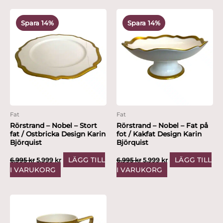
Det
Det
Det
Det
ursprungliga
nuvarande
ursprungliga
nuvarande
Spara 14%
Spara 14%
priset
priset
priset
priset
var:
är:
var:
är:
6,995 kr.
5,999 kr.
6,995 kr.
5,999 kr.
Fat
Fat
Rörstrand – Nobel – Stort
Rörstrand – Nobel – Fat på
fat / Ostbricka Design Karin
fot / Kakfat Design Karin
Björquist
Björquist
LÄGG TILL
LÄGG TILL
6,995
kr
5,999
kr
6,995
kr
5,999
kr
I VARUKORG
I VARUKORG