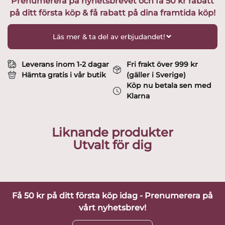
Prenumerera på nyhetsbrevet och få 50 kr rabatt
/
på ditt första köp & få rabatt på dina framtida köp!
Assiett
Design
Karin
Läs mer & ta del av erbjudandet!
Björquist
mängd
Leverans inom 1-2 dagar
Fri frakt över 999 kr
Hämta gratis i vår butik
(gäller i Sverige)
Köp nu betala sen med
Klarna
Liknande produkter
Utvalt för dig
Få 50 kr på ditt första köp idag - Prenumerera på
vårt nyhetsbrev!