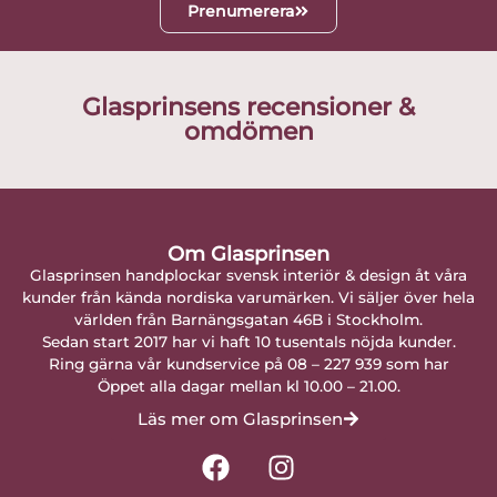
Prenumerera
Glasprinsens recensioner &
omdömen
Om Glasprinsen
Glasprinsen handplockar svensk interiör & design åt våra
kunder från kända nordiska varumärken. Vi säljer över hela
världen från Barnängsgatan 46B i Stockholm.
Sedan start 2017 har vi haft 10 tusentals nöjda kunder.
Ring gärna vår kundservice på 08 – 227 939 som har
Öppet alla dagar mellan kl 10.00 – 21.00.
Läs mer om Glasprinsen
F
I
a
n