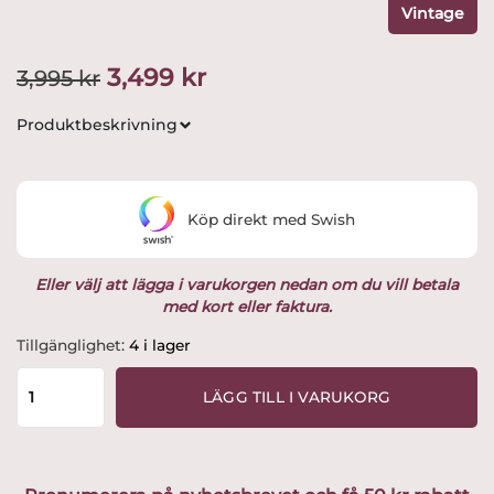
Vintage
Det
Det
3,499
kr
3,995
kr
ursprungliga
nuvarande
Produktbeskrivning
priset
priset
var:
är:
Köp direkt med Swish
3,995 kr.
3,499 kr.
Eller välj att lägga i varukorgen nedan om du vill betala
med kort eller faktura.
Rörstrand
Tillgänglighet:
4 i lager
-
Nobel
LÄGG TILL I VARUKORG
-
Trekantig
Bröd
Tallrik