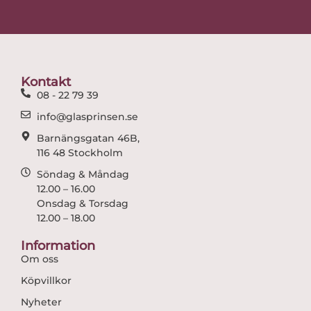
c
s
e
t
b
a
o
g
o
r
Kontakt
k
a
08 - 22 79 39
m
info@glasprinsen.se
Barnängsgatan 46B,
116 48 Stockholm
Söndag & Måndag
12.00 – 16.00
Onsdag & Torsdag
12.00 – 18.00
Information
Om oss
Köpvillkor
Nyheter