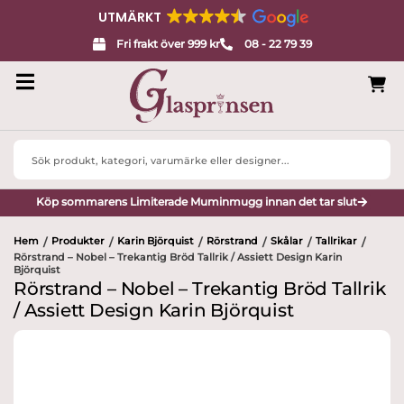
UTMÄRKT
Fri frakt över 999 kr
08 - 22 79 39
Search
...
Köp sommarens Limiterade Muminmugg innan det tar slut
Hem
Produkter
Karin Björquist
Rörstrand
Skålar
Tallrikar
/
/
/
/
/
/
Rörstrand – Nobel – Trekantig Bröd Tallrik / Assiett Design Karin
Björquist
Rörstrand – Nobel – Trekantig Bröd Tallrik
/ Assiett Design Karin Björquist