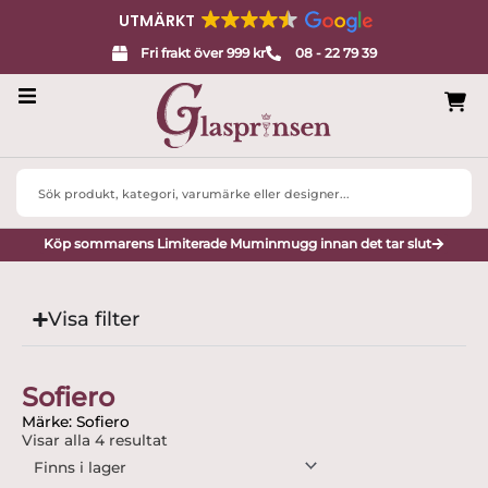
UTMÄRKT
Fri frakt över 999 kr
08 - 22 79 39
Servisglas
Search
Design
...
Köp sommarens Limiterade Muminmugg innan det tar slut
Porslin
Interiör
Visa filter
Varumärken
Sofiero
Designers
Märke: Sofiero
Visar alla 4 resultat
Presenttips