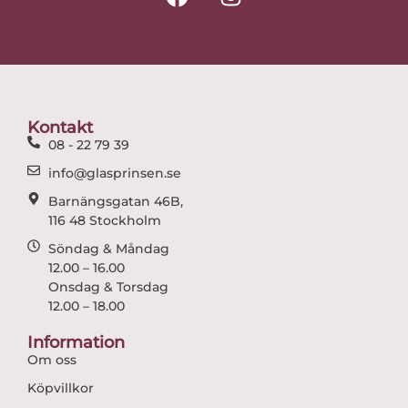
a
n
c
s
e
t
b
a
o
g
o
r
Kontakt
k
a
08 - 22 79 39
m
info@glasprinsen.se
Barnängsgatan 46B,
116 48 Stockholm
Söndag & Måndag
12.00 – 16.00
Onsdag & Torsdag
12.00 – 18.00
Information
Om oss
Köpvillkor