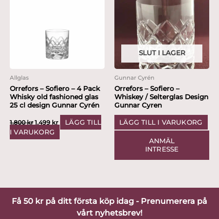
var:
är:
1,800 kr.
1,499 kr.
SLUT I LAGER
Allglas
Gunnar Cyrén
Orrefors – Sofiero – 4 Pack
Orrefors – Sofiero –
Whisky old fashioned glas
Whiskey / Selterglas Design
25 cl design Gunnar Cyrén
Gunnar Cyren
LÄGG TILL
LÄGG TILL I VARUKORG
1,800
kr
1,499
kr
I VARUKORG
ANMÄL
INTRESSE
Få 50 kr på ditt första köp idag - Prenumerera på
vårt nyhetsbrev!