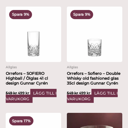
Det
Det
Det
Det
Produktnyheter
ursprungliga
nuvarande
ursprungliga
nuvarande
Spara 9%
Spara 9%
priset
priset
priset
priset
var:
är:
var:
är:
Hyllningskollektion
549 kr.
499 kr.
549 kr.
499 kr.
Kampanjer
Värdering
Allglas
Allglas
Orrefors – SOFIERO
Orrefors – Sofiero – Double
Highball / Ölglas 41 cl
Whisky old fashioned glas
design Gunnar Cyrén
35cl design Gunnar Cyrén
LÄGG TILL I
LÄGG TILL I
549
kr
499
kr
549
kr
499
kr
VARUKORG
VARUKORG
Det
Det
ursprungliga
nuvarande
Spara 17%
priset
priset