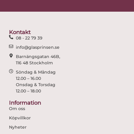
e
t
b
a
o
g
o
r
Kontakt
k
a
08 - 22 79 39
m
info@glasprinsen.se
Barnängsgatan 46B,
116 48 Stockholm
Söndag & Måndag
12.00 – 16.00
Onsdag & Torsdag
12.00 – 18.00
Information
Om oss
Köpvillkor
Nyheter