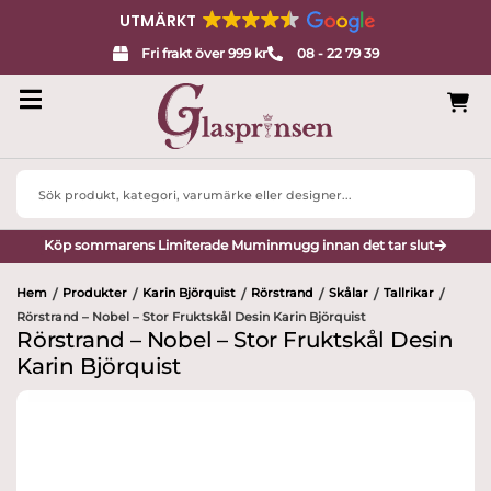
UTMÄRKT
Fri frakt över 999 kr
08 - 22 79 39
Search
...
Köp sommarens Limiterade Muminmugg innan det tar slut
Hem
Produkter
Karin Björquist
Rörstrand
Skålar
Tallrikar
/
/
/
/
/
/
Rörstrand – Nobel – Stor Fruktskål Desin Karin Björquist
Rörstrand – Nobel – Stor Fruktskål Desin
Karin Björquist