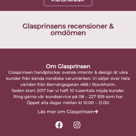
Glasprinsens recensioner &
omdömen
Om Glasprinsen
Glasprinsen handplockar svensk interiör & design åt våra
kunder från kända nordiska varumärken. Vi säljer över hela
världen från Barnängsgatan 46B i Stockholm.
Sedan start 2017 har vi haft 10 tusentals nöjda kunder.
Ring gärna vår kundservice på 08 – 227 939 som har
Öppet alla dagar mellan kl 10.00 – 21.00.
Läs mer om Glasprinsen
F
I
a
n
c
s