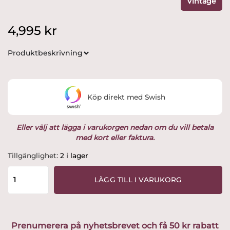
Vintage
4,995
kr
Produktbeskrivning
Köp direkt med Swish
Eller välj att lägga i varukorgen nedan om du vill betala
med kort eller faktura.
Rörstrand
Tillgänglighet:
2 i lager
-
Nobel
LÄGG TILL I VARUKORG
-
Stor
Fruktskål
Desin
Prenumerera på nyhetsbrevet och få 50 kr rabatt
Karin