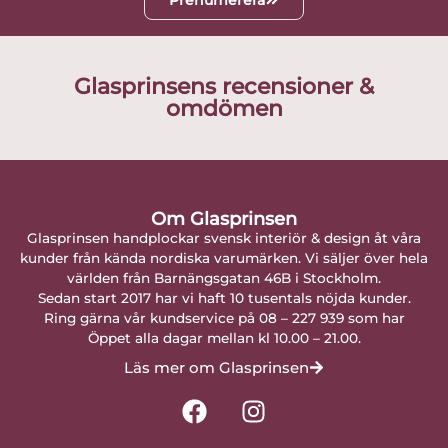
Glasprinsens recensioner &
omdömen
Om Glasprinsen
Glasprinsen handplockar svensk interiör & design åt våra
kunder från kända nordiska varumärken. Vi säljer över hela
världen från Barnängsgatan 46B i Stockholm.
Sedan start 2017 har vi haft 10 tusentals nöjda kunder.
Ring gärna vår kundservice på 08 – 227 939 som har
Öppet alla dagar mellan kl 10.00 – 21.00.
Läs mer om Glasprinsen
F
I
a
n
c
s