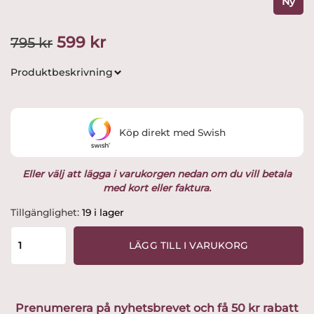
Ny
Det
Det
599
kr
795
kr
ursprungliga
nuvarande
Produktbeskrivning
priset
priset
var:
är:
Köp direkt med Swish
795 kr.
599 kr.
Eller välj att lägga i varukorgen nedan om du vill betala
med kort eller faktura.
Kosta
Tillgänglighet:
19 i lager
Boda
-
LÄGG TILL I VARUKORG
Line
-
Röd
Vinglas
Prenumerera på nyhetsbrevet och få 50 kr rabatt
67