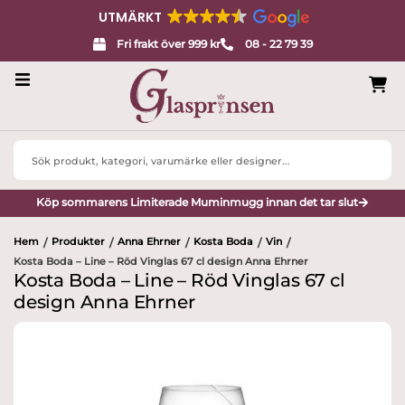
UTMÄRKT
Fri frakt över 999 kr
08 - 22 79 39
Servisglas
Search
Design
...
Köp sommarens Limiterade Muminmugg innan det tar slut
Porslin
Hem
Produkter
Anna Ehrner
Kosta Boda
Vin
/
/
/
/
/
Interiör
Kosta Boda – Line – Röd Vinglas 67 cl design Anna Ehrner
Kosta Boda – Line – Röd Vinglas 67 cl
Varumärken
design Anna Ehrner
Designers
Presenttips