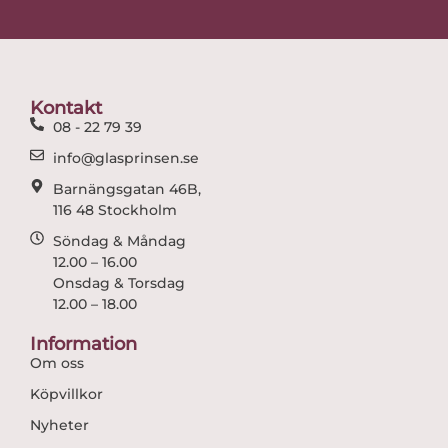
e
t
b
a
o
g
o
r
Kontakt
k
a
08 - 22 79 39
m
info@glasprinsen.se
Barnängsgatan 46B,
116 48 Stockholm
Söndag & Måndag
12.00 – 16.00
Onsdag & Torsdag
12.00 – 18.00
Information
Om oss
Köpvillkor
Nyheter