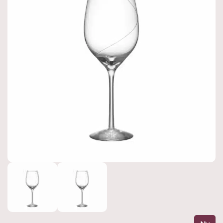
Produktnyheter
Hyllningskollektion
Kampanjer
Värdering