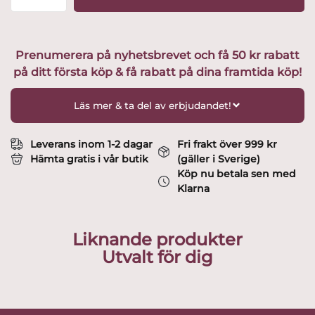
-
Öl
Vinglas-
design
Prenumerera på nyhetsbrevet och få 50 kr rabatt
Timo
på ditt första köp & få rabatt på dina framtida köp!
Sarpaneva
mängd
Läs mer & ta del av erbjudandet!
Leverans inom 1-2 dagar
Fri frakt över 999 kr
Hämta gratis i vår butik
(gäller i Sverige)
Köp nu betala sen med
Klarna
Liknande produkter
Utvalt för dig