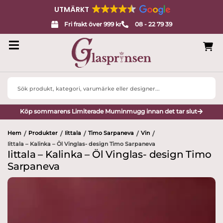
UTMÄRKT
Fri frakt över 999 kr
08 - 22 79 39
Search
...
Köp sommarens Limiterade Muminmugg innan det tar slut
Hem
Produkter
Iittala
Timo Sarpaneva
Vin
/
/
/
/
/
Iittala – Kalinka – Öl Vinglas- design Timo Sarpaneva
Iittala – Kalinka – Öl Vinglas- design Timo
Sarpaneva