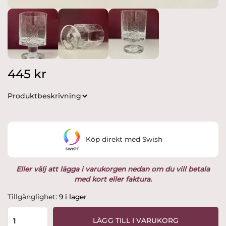
445
kr
Produktbeskrivning
Köp direkt med Swish
Eller välj att lägga i varukorgen nedan om du vill betala
med kort eller faktura.
Iittala
Tillgänglighet:
9 i lager
-
Kalinka
LÄGG TILL I VARUKORG