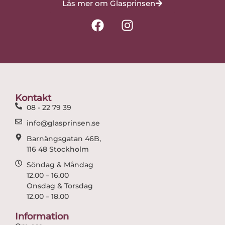
Läs mer om Glasprinsen
F
I
a
n
c
s
e
t
b
a
o
g
o
r
Kontakt
k
a
08 - 22 79 39
m
info@glasprinsen.se
Barnängsgatan 46B,
116 48 Stockholm
Söndag & Måndag
12.00 – 16.00
Onsdag & Torsdag
12.00 – 18.00
Information