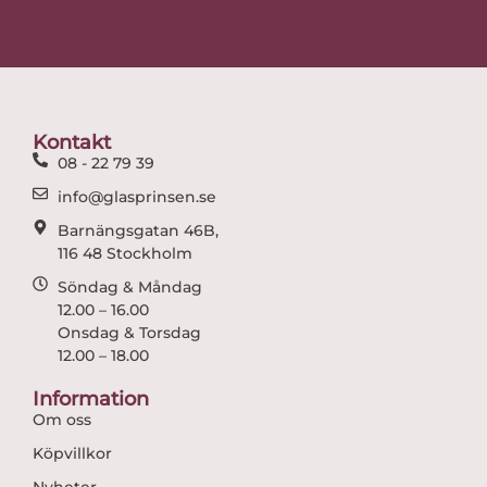
c
s
e
t
b
a
o
g
o
r
Kontakt
k
a
08 - 22 79 39
m
info@glasprinsen.se
Barnängsgatan 46B,
116 48 Stockholm
Söndag & Måndag
12.00 – 16.00
Onsdag & Torsdag
12.00 – 18.00
Information
Om oss
Köpvillkor
Nyheter