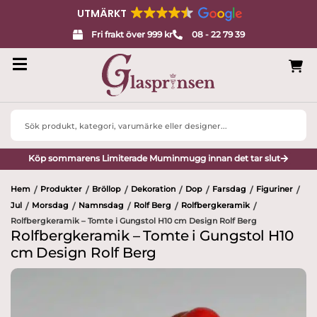
UTMÄRKT
Fri frakt över 999 kr
08 - 22 79 39
Search
...
Köp sommarens Limiterade Muminmugg innan det tar slut
Hem
Produkter
Bröllop
Dekoration
Dop
Farsdag
Figuriner
/
/
/
/
/
/
/
Jul
Morsdag
Namnsdag
Rolf Berg
Rolfbergkeramik
/
/
/
/
/
Rolfbergkeramik – Tomte i Gungstol H10 cm Design Rolf Berg
Rolfbergkeramik – Tomte i Gungstol H10
cm Design Rolf Berg