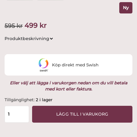
Ny
Det
Det
499
kr
595
kr
ursprungliga
nuvarande
Produktbeskrivning
priset
priset
var:
är:
Köp direkt med Swish
595 kr.
499 kr.
Eller välj att lägga i varukorgen nedan om du vill betala
med kort eller faktura.
Rolfbergkeramik
Tillgänglighet:
2 i lager
-
Tomte
LÄGG TILL I VARUKORG
i
Gungstol
H10
cm