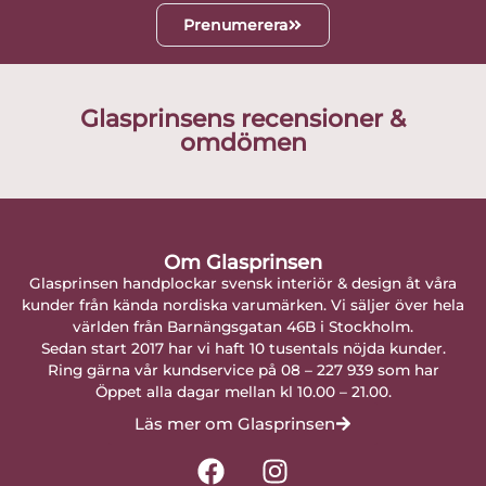
Prenumerera
Glasprinsens recensioner &
omdömen
Om Glasprinsen
Glasprinsen handplockar svensk interiör & design åt våra
kunder från kända nordiska varumärken. Vi säljer över hela
världen från Barnängsgatan 46B i Stockholm.
Sedan start 2017 har vi haft 10 tusentals nöjda kunder.
Ring gärna vår kundservice på 08 – 227 939 som har
Öppet alla dagar mellan kl 10.00 – 21.00.
Läs mer om Glasprinsen
F
I
a
n