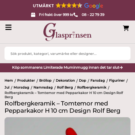
UTMÄRKT
Fri frakt över 999 kr
08 - 22 79 39
Search
...
Köp sommarens Limiterade Muminmugg innan det tar slut
Hem
Produkter
Bröllop
Dekoration
Dop
Farsdag
Figuriner
/
/
/
/
/
/
/
Jul
Morsdag
Namnsdag
Rolf Berg
Rolfbergkeramik
/
/
/
/
/
Rolfbergkeramik – Tomtemor med Pepparkakor H 10 cm Design Rolf
Berg
Rolfbergkeramik – Tomtemor med
Pepparkakor H 10 cm Design Rolf Berg