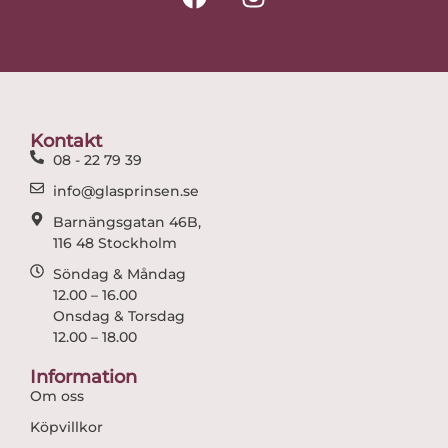
a
n
c
s
e
t
b
a
o
g
o
r
Kontakt
k
a
08 - 22 79 39
m
info@glasprinsen.se
Barnängsgatan 46B,
116 48 Stockholm
Söndag & Måndag
12.00 – 16.00
Onsdag & Torsdag
12.00 – 18.00
Information
Om oss
Köpvillkor