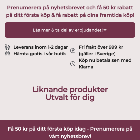
10
Prenumerera på nyhetsbrevet och få 50 kr rabatt
cm
på ditt första köp & få rabatt på dina framtida köp!
Design
Rolf
Berg
Läs mer & ta del av erbjudandet!
mängd
Leverans inom 1-2 dagar
Fri frakt över 999 kr
Hämta gratis i vår butik
(gäller i Sverige)
Köp nu betala sen med
Klarna
Liknande produkter
Utvalt för dig
Få 50 kr på ditt första köp idag - Prenumerera på
vårt nyhetsbrev!