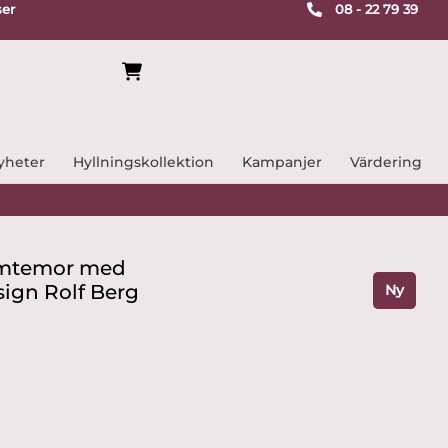
ser
08 - 22 79 39
yheter
Hyllningskollektion
Kampanjer
Värdering
omtemor med
ign Rolf Berg
Ny
e