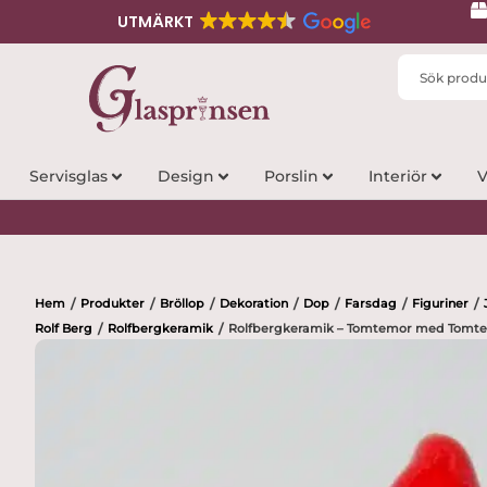
UTMÄRKT
Search
...
Servisglas
Design
Porslin
Interiör
V
Hem
Produkter
Bröllop
Dekoration
Dop
Farsdag
Figuriner
/
/
/
/
/
/
/
Rolf Berg
Rolfbergkeramik
Rolfbergkeramik – Tomtemor med Tomteb
/
/