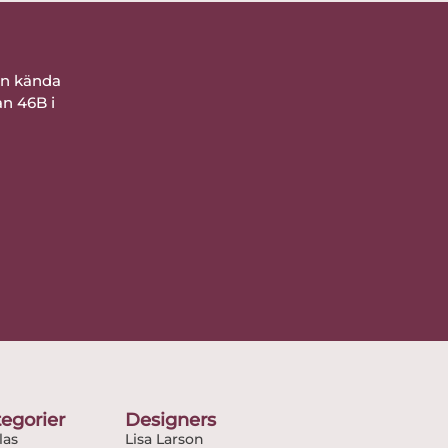
ån kända
an 46B i
egorier
Designers
as
Lisa Larson