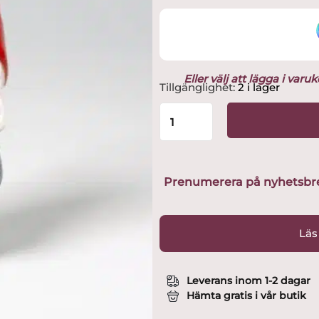
Eller välj att lägga i var
Rolfbergkeramik
Tillgänglighet:
2 i lager
-
Tomtemor
med
Tomtebarn
H
11cm
Prenumerera på nyhetsbreve
Design
Rolf
Berg
Läs
mängd
Leverans inom 1-2 dagar
Hämta gratis i vår butik