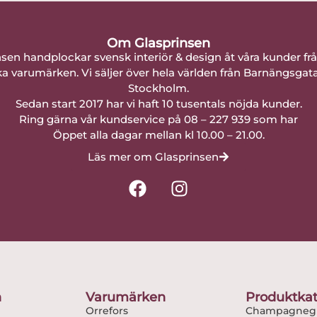
Om Glasprinsen
nsen handplockar svensk interiör & design åt våra kunder fr
a varumärken. Vi säljer över hela världen från Barnängsgat
Stockholm.
Sedan start 2017 har vi haft 10 tusentals nöjda kunder.
Ring gärna vår kundservice på 08 – 227 939 som har
Öppet alla dagar mellan kl 10.00 – 21.00.
Läs mer om Glasprinsen
F
I
a
n
c
s
e
t
b
a
o
g
o
r
n
Varumärken
Produktkat
k
a
Orrefors
Champagnegl